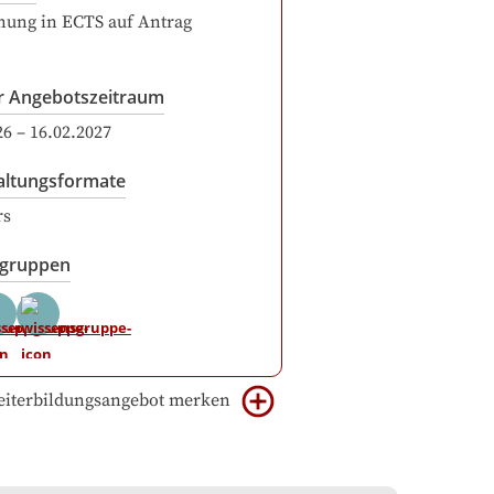
ung in ECTS auf Antrag
r Angebotszeitraum
26
–
16.02.2027
altungsformate
rs
sgruppen
iterbildungsangebot merken