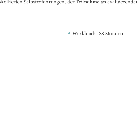
otokollierten Selbsterfahrungen, der Teilnahme an evaluierende
Workload
: 
138
Stunden