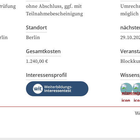
Prüfung
ohne Abschluss, ggf. mit
Umrechn
Teilnahmebescheinigung
möglich
Standort
nächste
rlin
Berlin
29.10.20
Gesamtkosten
Veranst
1.240,00 €
Blockku
Interessensprofil
Wissen
We