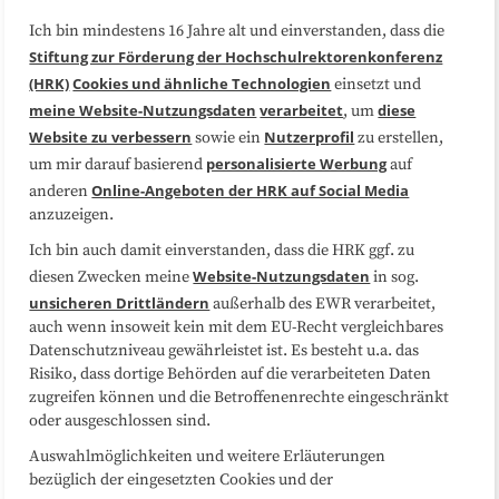
Ich bin mindestens 16 Jahre alt und einverstanden, dass die
Über uns
FAQ
Stiftung zur Förderung der Hochschulrektorenkonferenz
(HRK)
Cookies und ähnliche Technologien
einsetzt und
Medienarbeit
Kooperationen
meine Website-Nutzungsdaten
verarbeitet
diese
, um
Website zu verbessern
Nutzerprofil
sowie ein
zu erstellen,
Datenschutzerklärung
Impressum
personalisierte Werbung
um mir darauf basierend
auf
Online-Angeboten der HRK auf Social Media
anderen
anzuzeigen.
Sitemap
Cookie-Center
Ich bin auch damit einverstanden, dass die HRK ggf. zu
Website-Nutzungsdaten
diesen Zwecken meine
in sog.
Folgen Sie uns
unsicheren Drittländern
außerhalb des EWR verarbeitet,
auch wenn insoweit kein mit dem EU-Recht vergleichbares
Datenschutzniveau gewährleistet ist. Es besteht u.a. das
Risiko, dass dortige Behörden auf die verarbeiteten Daten
zugreifen können und die Betroffenenrechte eingeschränkt
oder ausgeschlossen sind.
Auswahlmöglichkeiten und weitere Erläuterungen
bezüglich der eingesetzten Cookies und der