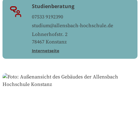
Studienberatung
07533 9192390
studium@allensbach-hochschule.de
Lohnerhofstr. 2
78467
Konstanz
Internetseite