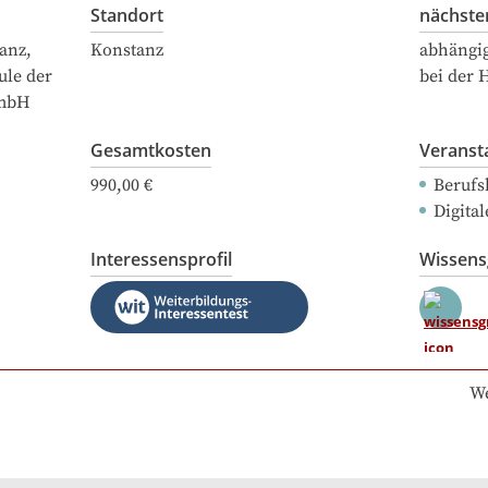
Standort
nächste
anz,
Konstanz
abhängi
ule der
bei der 
GmbH
Gesamtkosten
Veranst
990,00 €
Berufs
Digital
Interessensprofil
Wissen
We