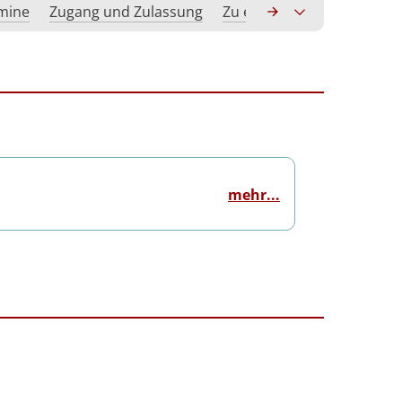
rmine
Zugang und Zulassung
Zu erwerbende Kompeten
mehr...