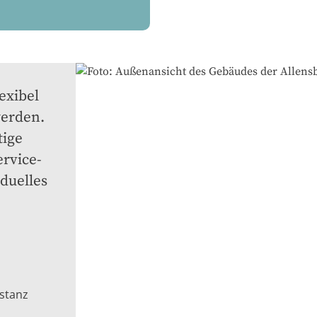
xibel 
erden. 
ige 
rvice-
uelles 
stanz