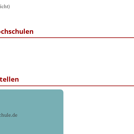
icht
)
ochschulen
tellen
chule.de