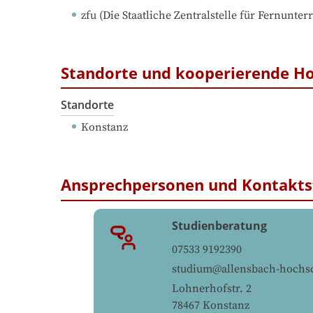
zfu
 (
Die Staatliche Zentralstelle für Fernunterr
Standorte und kooperierende H
Standorte
Konstanz
Ansprechpersonen und Kontakts
Studienberatung
07533 9192390
studium@allensbach-hochs
Lohnerhofstr. 2
78467
Konstanz