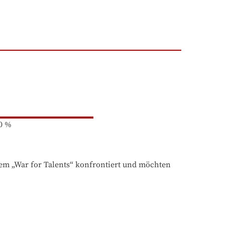
0
%
em „War for Talents“ konfrontiert und möchten 