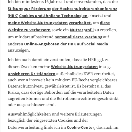
Ich bin mindestens 16 Jahre alt und einverstanden, dass die
Über uns
FAQ
Stiftung zur Förderung der Hochschulrektorenkonferenz
(HRK)
Cookies und ähnliche Technologien
einsetzt und
Medienarbeit
Kooperationen
meine Website-Nutzungsdaten
verarbeitet
diese
, um
Website zu verbessern
Nutzerprofil
sowie ein
zu erstellen,
Datenschutzerklärung
Impressum
personalisierte Werbung
um mir darauf basierend
auf
Online-Angeboten der HRK auf Social Media
anderen
anzuzeigen.
Sitemap
Cookie-Center
Ich bin auch damit einverstanden, dass die HRK ggf. zu
Website-Nutzungsdaten
diesen Zwecken meine
in sog.
Folgen Sie uns
unsicheren Drittländern
außerhalb des EWR verarbeitet,
auch wenn insoweit kein mit dem EU-Recht vergleichbares
Datenschutzniveau gewährleistet ist. Es besteht u.a. das
Risiko, dass dortige Behörden auf die verarbeiteten Daten
zugreifen können und die Betroffenenrechte eingeschränkt
oder ausgeschlossen sind.
Auswahlmöglichkeiten und weitere Erläuterungen
bezüglich der eingesetzten Cookies und der
Cookie-Center
Datenverarbeitung finde ich im
, das auch im