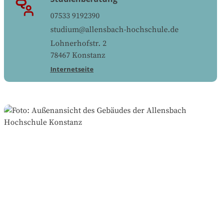
07533 9192390
studium@allensbach-hochschule.de
Lohnerhofstr. 2
78467
Konstanz
Internetseite