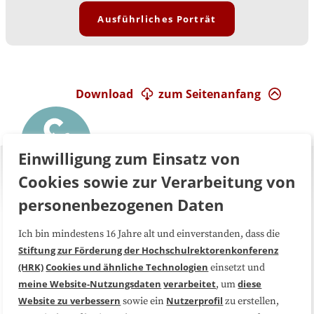
Ausführliches Porträt
Download
zum Seitenanfang
Einwilligung zum Einsatz von
Cookies sowie zur Verarbeitung von
personenbezogenen Daten
Ich bin mindestens 16 Jahre alt und einverstanden, dass die
Über uns
FAQ
Stiftung zur Förderung der Hochschulrektorenkonferenz
(HRK)
Cookies und ähnliche Technologien
einsetzt und
Medienarbeit
Kooperationen
meine Website-Nutzungsdaten
verarbeitet
diese
, um
Website zu verbessern
Nutzerprofil
sowie ein
zu erstellen,