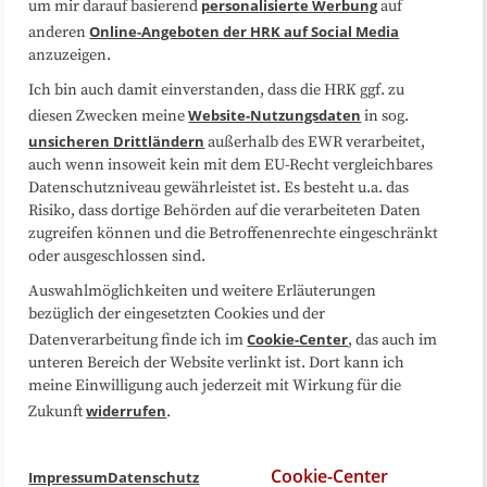
Datenschutzerklärung
Impressum
personalisierte Werbung
um mir darauf basierend
auf
Online-Angeboten der HRK auf Social Media
anderen
anzuzeigen.
Sitemap
Cookie-Center
Ich bin auch damit einverstanden, dass die HRK ggf. zu
Website-Nutzungsdaten
diesen Zwecken meine
in sog.
Folgen Sie uns
unsicheren Drittländern
außerhalb des EWR verarbeitet,
auch wenn insoweit kein mit dem EU-Recht vergleichbares
Datenschutzniveau gewährleistet ist. Es besteht u.a. das
Risiko, dass dortige Behörden auf die verarbeiteten Daten
zugreifen können und die Betroffenenrechte eingeschränkt
oder ausgeschlossen sind.
Auswahlmöglichkeiten und weitere Erläuterungen
bezüglich der eingesetzten Cookies und der
Cookie-Center
Datenverarbeitung finde ich im
, das auch im
unteren Bereich der Website verlinkt ist. Dort kann ich
meine Einwilligung auch jederzeit mit Wirkung für die
widerrufen
Zukunft
.
Cookie-Center
Impressum
Datenschutz