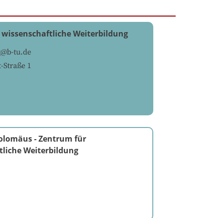
 wissenschaftliche Weiterbildung
g@b-tu.de
-Straße 1
holomäus
-
Zentrum für
tliche Weiterbildung