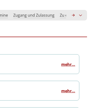
rmine
Zugang und Zulassung
Zu erwerbende Kompeten
mehr...
mehr...