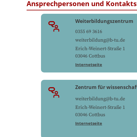
Ansprechpersonen und Kontakts
Weiterbildungszentrum
0355 69 3616
weiterbildung@b-tu.de
Erich-Weinert-Straße 1
03046
Cottbus
Internetseite
Zentrum für wissenschaf
weiterbildung@b-tu.de
Erich-Weinert-Straße 1
03046
Cottbus
Internetseite