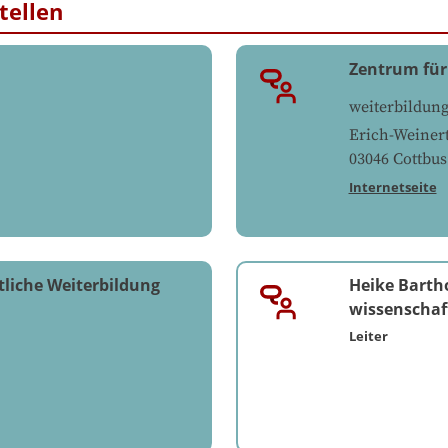
tellen
Zentrum für
weiterbildun
Erich-Weinert
03046
Cottbus
Internetseite
tliche Weiterbildung
Heike Bart
wissenschaf
Leiter