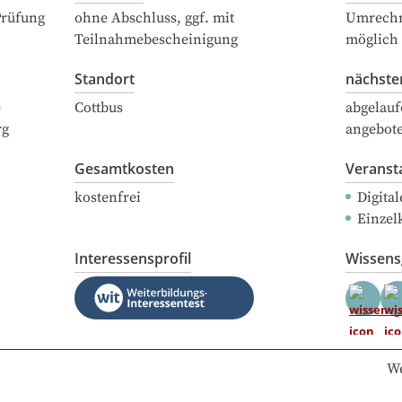
Prüfung
ohne Abschluss, ggf. mit
Umrechn
Teilnahmebescheinigung
möglich
Standort
nächste
e
Cottbus
abgelauf
rg
angebot
Gesamtkosten
Veranst
kostenfrei
Digital
Einzel
Interessensprofil
Wissen
We