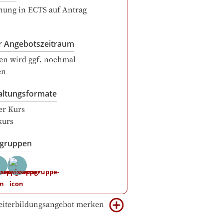
ung in ECTS auf Antrag
r Angebotszeitraum
en wird ggf. nochmal
en
altungsformate
er Kurs
kurs
sgruppen
iterbildungsangebot merken