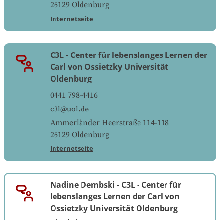
26129
Oldenburg
Internetseite
C3L - Center für lebenslanges Lernen der
Carl von Ossietzky Universität
Oldenburg
0441 798-4416
c3l@uol.de
Ammerländer Heerstraße 114-118
26129
Oldenburg
Internetseite
Nadine Dembski
-
C3L - Center für
lebenslanges Lernen der Carl von
Ossietzky Universität Oldenburg