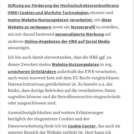
Über uns
FAQ
Stiftung zur Förderung der Hochschulrektorenkonferenz
(HRK)
Cookies und ähnliche Technologien
einsetzt und
Medienarbeit
Kooperationen
meine Website-Nutzungsdaten
verarbeitet
diese
, um
Website zu verbessern
Nutzerprofil
sowie ein
zu erstellen,
Datenschutzerklärung
Impressum
personalisierte Werbung
um mir darauf basierend
auf
Online-Angeboten der HRK auf Social Media
anderen
anzuzeigen.
Sitemap
Cookie-Center
Ich bin auch damit einverstanden, dass die HRK ggf. zu
Website-Nutzungsdaten
diesen Zwecken meine
in sog.
Folgen Sie uns
unsicheren Drittländern
außerhalb des EWR verarbeitet,
auch wenn insoweit kein mit dem EU-Recht vergleichbares
Datenschutzniveau gewährleistet ist. Es besteht u.a. das
Risiko, dass dortige Behörden auf die verarbeiteten Daten
zugreifen können und die Betroffenenrechte eingeschränkt
oder ausgeschlossen sind.
Auswahlmöglichkeiten und weitere Erläuterungen
bezüglich der eingesetzten Cookies und der
Cookie-Center
Datenverarbeitung finde ich im
, das auch im
unteren Bereich der Website verlinkt ist. Dort kann ich