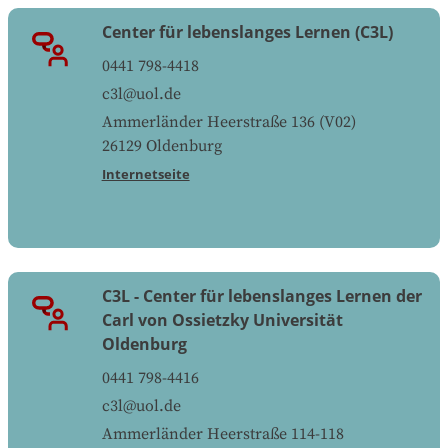
Center für lebenslanges Lernen (C3L)
0441 798-4418
c3l@uol.de
Ammerländer Heerstraße 136 (V02)
26129
Oldenburg
Internetseite
C3L - Center für lebenslanges Lernen der
Carl von Ossietzky Universität
Oldenburg
0441 798-4416
c3l@uol.de
Ammerländer Heerstraße 114-118