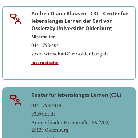
Andrea Diana Klausen
-
C3L - Center für
lebenslanges Lernen der Carl von
Ossietzky Universität Oldenburg
Mitarbeiter
0441 798-4041
sozialwirtschaft@uni-oldenburg.de
Internetseite
Center für lebenslanges Lernen (C3L)
0441 798-4418
c3l@uol.de
Ammerländer Heerstraße 136 (V02)
26129
Oldenburg