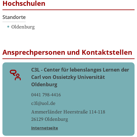
Hochschulen
Standorte
Oldenburg
Ansprechpersonen und Kontaktstellen
C3L - Center für lebenslanges Lernen der
Carl von Ossietzky Universität
Oldenburg
0441 798-4416
c3l@uol.de
Ammerländer Heerstraße 114-118
26129
Oldenburg
Internetseite