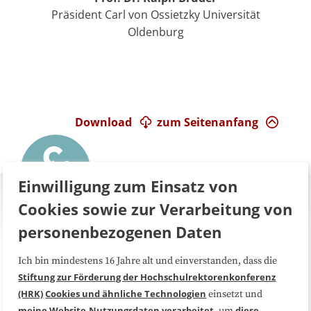
Präsident Carl von Ossietzky Universität
Oldenburg
Download
zum Seitenanfang
Einwilligung zum Einsatz von
Cookies sowie zur Verarbeitung von
personenbezogenen Daten
Ich bin mindestens 16 Jahre alt und einverstanden, dass die
Über uns
FAQ
Stiftung zur Förderung der Hochschulrektorenkonferenz
(HRK)
Cookies und ähnliche Technologien
einsetzt und
Medienarbeit
Kooperationen
meine Website-Nutzungsdaten
verarbeitet
diese