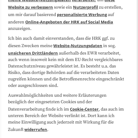
, um
Website zu verbessern
Nutzerprofil
sowie ein
zu erstellen,
Datenschutzerklärung
Impressum
personalisierte Werbung
um mir darauf basierend
auf
Online-Angeboten der HRK auf Social Media
anderen
anzuzeigen.
Sitemap
Cookie-Center
Ich bin auch damit einverstanden, dass die HRK ggf. zu
Website-Nutzungsdaten
diesen Zwecken meine
in sog.
Folgen Sie uns
unsicheren Drittländern
außerhalb des EWR verarbeitet,
auch wenn insoweit kein mit dem EU-Recht vergleichbares
Datenschutzniveau gewährleistet ist. Es besteht u.a. das
Risiko, dass dortige Behörden auf die verarbeiteten Daten
zugreifen können und die Betroffenenrechte eingeschränkt
oder ausgeschlossen sind.
Auswahlmöglichkeiten und weitere Erläuterungen
bezüglich der eingesetzten Cookies und der
Cookie-Center
Datenverarbeitung finde ich im
, das auch im
unteren Bereich der Website verlinkt ist. Dort kann ich
meine Einwilligung auch jederzeit mit Wirkung für die
widerrufen
Zukunft
.