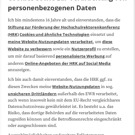
personenbezogenen Daten
Ich bin mindestens 16 Jahre alt und einverstanden, dass die
Über uns
FAQ
Stiftung zur Förderung der Hochschulrektorenkonferenz
(HRK)
Cookies und ähnliche Technologien
einsetzt und
Medienarbeit
Kooperationen
meine Website-Nutzungsdaten
verarbeitet
diese
, um
Website zu verbessern
Nutzerprofil
sowie ein
zu erstellen,
Datenschutzerklärung
Impressum
personalisierte Werbung
um mir darauf basierend
auf
Online-Angeboten der HRK auf Social Media
anderen
anzuzeigen.
Sitemap
Cookie-Center
Ich bin auch damit einverstanden, dass die HRK ggf. zu
Website-Nutzungsdaten
diesen Zwecken meine
in sog.
Folgen Sie uns
unsicheren Drittländern
außerhalb des EWR verarbeitet,
auch wenn insoweit kein mit dem EU-Recht vergleichbares
Datenschutzniveau gewährleistet ist. Es besteht u.a. das
Risiko, dass dortige Behörden auf die verarbeiteten Daten
zugreifen können und die Betroffenenrechte eingeschränkt
oder ausgeschlossen sind.