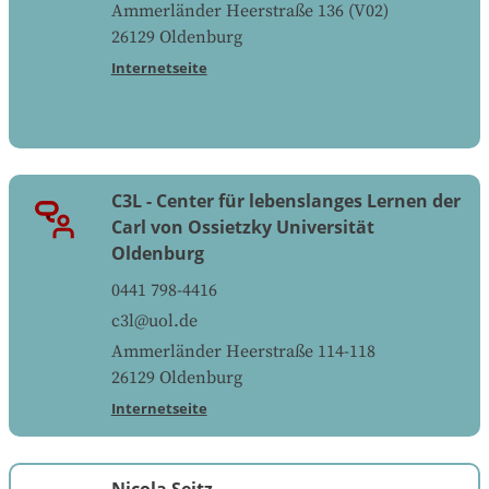
Ammerländer Heerstraße 136 (V02)
26129
Oldenburg
Internetseite
C3L - Center für lebenslanges Lernen der
Carl von Ossietzky Universität
Oldenburg
0441 798-4416
c3l@uol.de
Ammerländer Heerstraße 114-118
26129
Oldenburg
Internetseite
Nicola Seitz