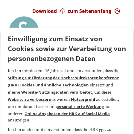
Download
zum Seitenanfang
Einwilligung zum Einsatz von
Cookies sowie zur Verarbeitung von
personenbezogenen Daten
Ich bin mindestens 16 Jahre alt und einverstanden, dass die
Über uns
FAQ
Stiftung zur Förderung der Hochschulrektorenkonferenz
(HRK)
Cookies und ähnliche Technologien
einsetzt und
Medienarbeit
Kooperationen
meine Website-Nutzungsdaten
verarbeitet
diese
, um
Website zu verbessern
Nutzerprofil
sowie ein
zu erstellen,
Datenschutzerklärung
Impressum
personalisierte Werbung
um mir darauf basierend
auf
Online-Angeboten der HRK auf Social Media
anderen
anzuzeigen.
Sitemap
Cookie-Center
Ich bin auch damit einverstanden, dass die HRK ggf. zu