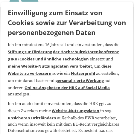
Einwilligung zum Einsatz von
Cookies sowie zur Verarbeitung von
personenbezogenen Daten
Ich bin mindestens 16 Jahre alt und einverstanden, dass die
Über uns
FAQ
Stiftung zur Förderung der Hochschulrektorenkonferenz
(HRK)
Cookies und ähnliche Technologien
einsetzt und
Medienarbeit
Kooperationen
meine Website-Nutzungsdaten
verarbeitet
diese
, um
Website zu verbessern
Nutzerprofil
sowie ein
zu erstellen,
Datenschutzerklärung
Impressum
personalisierte Werbung
um mir darauf basierend
auf
Online-Angeboten der HRK auf Social Media
anderen
anzuzeigen.
Sitemap
Cookie-Center
Ich bin auch damit einverstanden, dass die HRK ggf. zu
Website-Nutzungsdaten
diesen Zwecken meine
in sog.
Folgen Sie uns
unsicheren Drittländern
außerhalb des EWR verarbeitet,
auch wenn insoweit kein mit dem EU-Recht vergleichbares
Datenschutzniveau gewährleistet ist. Es besteht u.a. das