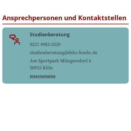
Ansprechpersonen und Kontaktstellen
Studienberatung
0221 4982-2520
studienberatung@dshs-koeln.de
Am Sportpark Müngersdorf 6
50933
Köln
Internetseite