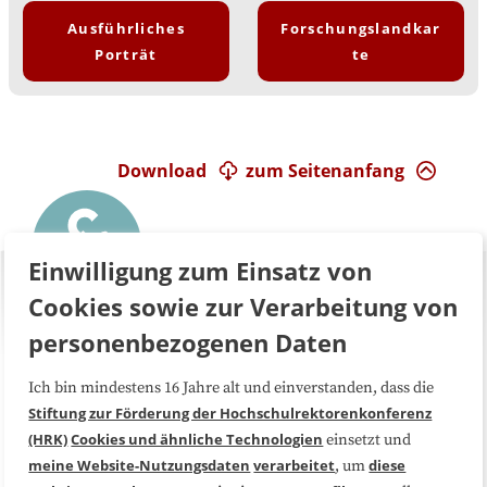
Ausführliches
Forschungslandkar
Porträt
te
Download
zum Seitenanfang
Einwilligung zum Einsatz von
Cookies sowie zur Verarbeitung von
personenbezogenen Daten
Ich bin mindestens 16 Jahre alt und einverstanden, dass die
Über uns
FAQ
Stiftung zur Förderung der Hochschulrektorenkonferenz
(HRK)
Cookies und ähnliche Technologien
einsetzt und
Medienarbeit
Kooperationen
meine Website-Nutzungsdaten
verarbeitet
diese
, um