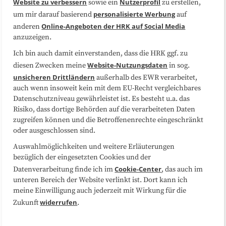
Website zu verbessern
Nutzerprofil
sowie ein
zu erstellen,
Datenschutzerklärung
Impressum
personalisierte Werbung
um mir darauf basierend
auf
Online-Angeboten der HRK auf Social Media
anderen
anzuzeigen.
Sitemap
Cookie-Center
Ich bin auch damit einverstanden, dass die HRK ggf. zu
Website-Nutzungsdaten
diesen Zwecken meine
in sog.
Folgen Sie uns
unsicheren Drittländern
außerhalb des EWR verarbeitet,
auch wenn insoweit kein mit dem EU-Recht vergleichbares
Datenschutzniveau gewährleistet ist. Es besteht u.a. das
Risiko, dass dortige Behörden auf die verarbeiteten Daten
zugreifen können und die Betroffenenrechte eingeschränkt
oder ausgeschlossen sind.
Auswahlmöglichkeiten und weitere Erläuterungen
bezüglich der eingesetzten Cookies und der
Cookie-Center
Datenverarbeitung finde ich im
, das auch im
unteren Bereich der Website verlinkt ist. Dort kann ich
meine Einwilligung auch jederzeit mit Wirkung für die
widerrufen
Zukunft
.