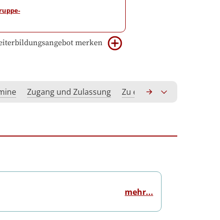
iterbildungsangebot merken
rmine
Zugang und Zulassung
Zu erwerbende Kompeten
mehr...