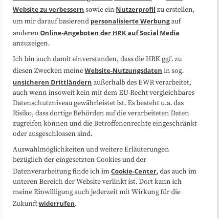
Website zu verbessern
Nutzerprofil
sowie ein
zu erstellen,
Datenschutzerklärung
Impressum
personalisierte Werbung
um mir darauf basierend
auf
Online-Angeboten der HRK auf Social Media
anderen
anzuzeigen.
Sitemap
Cookie-Center
Ich bin auch damit einverstanden, dass die HRK ggf. zu
Website-Nutzungsdaten
diesen Zwecken meine
in sog.
Folgen Sie uns
unsicheren Drittländern
außerhalb des EWR verarbeitet,
auch wenn insoweit kein mit dem EU-Recht vergleichbares
Datenschutzniveau gewährleistet ist. Es besteht u.a. das
Risiko, dass dortige Behörden auf die verarbeiteten Daten
zugreifen können und die Betroffenenrechte eingeschränkt
oder ausgeschlossen sind.
Auswahlmöglichkeiten und weitere Erläuterungen
bezüglich der eingesetzten Cookies und der
Cookie-Center
Datenverarbeitung finde ich im
, das auch im
unteren Bereich der Website verlinkt ist. Dort kann ich
meine Einwilligung auch jederzeit mit Wirkung für die
widerrufen
Zukunft
.