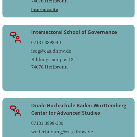
74076
Heilbronn
Internetseite
Intersectoral School of Governance
07131 3898-401
isog@cas.dhbw.de
Bildungscampus 13
74076
Heilbronn
Duale Hochschule Baden-Württemberg
Center for Advanced Studies
07131 3898-330
weiterbildung@cas.dhbw.de