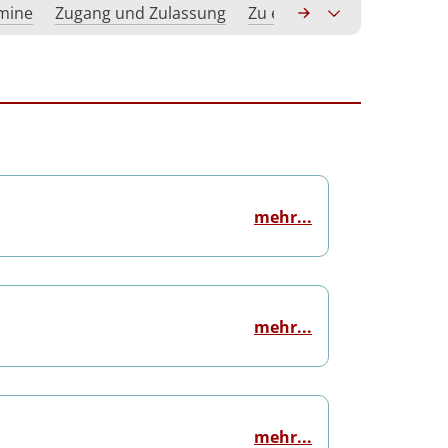
rmine
Zugang und Zulassung
Zu erwerbende Kompeten
mehr...
mehr...
mehr...