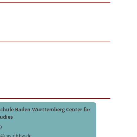
chule Baden-Württemberg Center for
udies
0
g@cas.dhbw.de