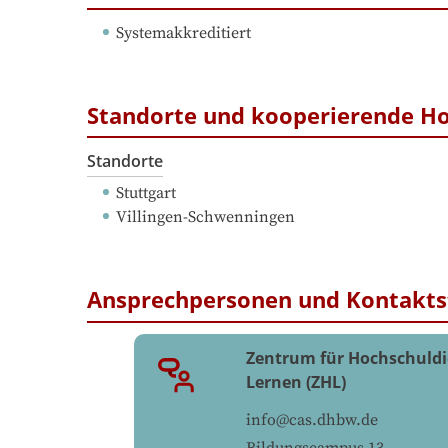
Systemakkreditiert
Standorte und kooperierende H
Standorte
Stuttgart
Villingen-Schwenningen
Ansprechpersonen und Kontakts
Zentrum für Hochschuldi
Lernen (ZHL)
info@cas.dhbw.de
Bildungscampus 13