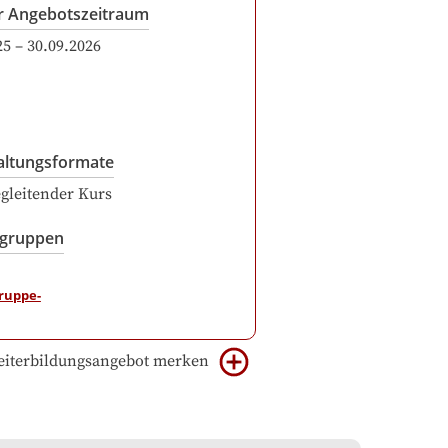
r Angebotszeitraum
25
–
30.09.2026
altungsformate
gleitender Kurs
sgruppen
iterbildungsangebot merken