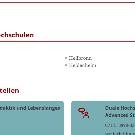
ochschulen
Heilbronn
Heidenheim
tellen
daktik und Lebenslanges
Duale Hochs
Advanced St
07131 3898-33
weiterbildun