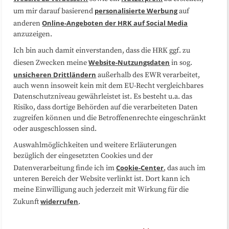
Datenschutzerklärung
Impressum
personalisierte Werbung
um mir darauf basierend
auf
Online-Angeboten der HRK auf Social Media
anderen
anzuzeigen.
Sitemap
Cookie-Center
Ich bin auch damit einverstanden, dass die HRK ggf. zu
Website-Nutzungsdaten
diesen Zwecken meine
in sog.
Folgen Sie uns
unsicheren Drittländern
außerhalb des EWR verarbeitet,
auch wenn insoweit kein mit dem EU-Recht vergleichbares
Datenschutzniveau gewährleistet ist. Es besteht u.a. das
Risiko, dass dortige Behörden auf die verarbeiteten Daten
zugreifen können und die Betroffenenrechte eingeschränkt
oder ausgeschlossen sind.
Auswahlmöglichkeiten und weitere Erläuterungen
bezüglich der eingesetzten Cookies und der
Cookie-Center
Datenverarbeitung finde ich im
, das auch im
unteren Bereich der Website verlinkt ist. Dort kann ich
meine Einwilligung auch jederzeit mit Wirkung für die
widerrufen
Zukunft
.