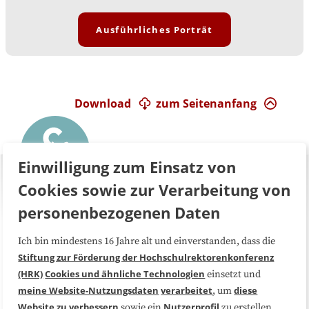
Ausführliches Porträt
Download
zum Seitenanfang
Einwilligung zum Einsatz von
Cookies sowie zur Verarbeitung von
personenbezogenen Daten
Ich bin mindestens 16 Jahre alt und einverstanden, dass die
Über uns
FAQ
Stiftung zur Förderung der Hochschulrektorenkonferenz
(HRK)
Cookies und ähnliche Technologien
einsetzt und
Medienarbeit
Kooperationen
meine Website-Nutzungsdaten
verarbeitet
diese
, um
Website zu verbessern
Nutzerprofil
sowie ein
zu erstellen,