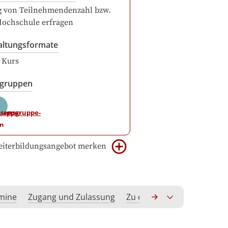
g von Teilnehmendenzahl bzw.
Hochschule erfragen
altungsformate
r Kurs
sgruppen
iterbildungsangebot merken
rmine
Zugang und Zulassung
Zu erwerbende Kompeten