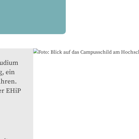
udium 
, ein 
hren. 
r EHiP 