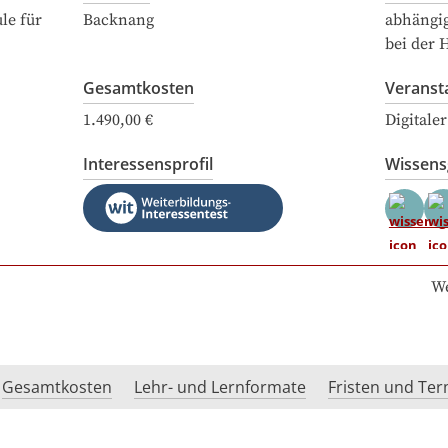
le für
Backnang
abhängi
bei der 
Gesamtkosten
Veranst
1.490,00 €
Digitale
Interessensprofil
Wissen
We
Gesamtkosten
Lehr- und Lernformate
Fristen und Te