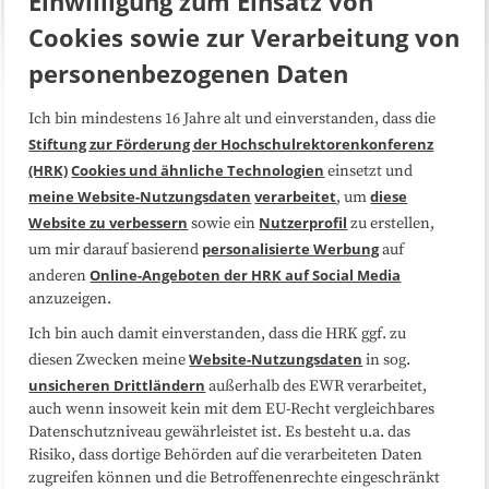
Einwilligung zum Einsatz von
Cookies sowie zur Verarbeitung von
personenbezogenen Daten
Ich bin mindestens 16 Jahre alt und einverstanden, dass die
Über uns
FAQ
Stiftung zur Förderung der Hochschulrektorenkonferenz
(HRK)
Cookies und ähnliche Technologien
einsetzt und
Medienarbeit
Kooperationen
meine Website-Nutzungsdaten
verarbeitet
diese
, um
Website zu verbessern
Nutzerprofil
sowie ein
zu erstellen,
Datenschutzerklärung
Impressum
personalisierte Werbung
um mir darauf basierend
auf
Online-Angeboten der HRK auf Social Media
anderen
anzuzeigen.
Sitemap
Cookie-Center
Ich bin auch damit einverstanden, dass die HRK ggf. zu
Website-Nutzungsdaten
diesen Zwecken meine
in sog.
Folgen Sie uns
unsicheren Drittländern
außerhalb des EWR verarbeitet,
auch wenn insoweit kein mit dem EU-Recht vergleichbares
Datenschutzniveau gewährleistet ist. Es besteht u.a. das
Risiko, dass dortige Behörden auf die verarbeiteten Daten
zugreifen können und die Betroffenenrechte eingeschränkt