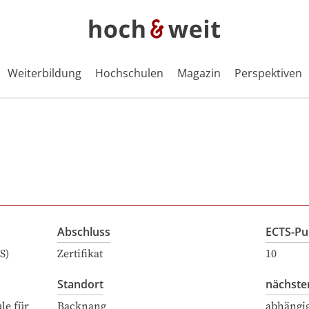
Weiterbildung
Hochschulen
Magazin
Perspektiven
Abschluss
ECTS-Pu
S)
Zertifikat
10
Standort
nächste
le für
Backnang
abhängi