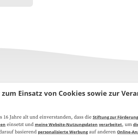
g zum Einsatz von Cookies sowie zur Ve
uns
FAQ
s 16 Jahre alt und einverstanden, dass die
Stiftung zur Förderun
einsetzt und
, um
ien
meine Website-Nutzungsdaten
verarbeitet
di
narbeit
Kooperationen
 darauf basierend
auf anderen
personalisierte Werbung
Online-An