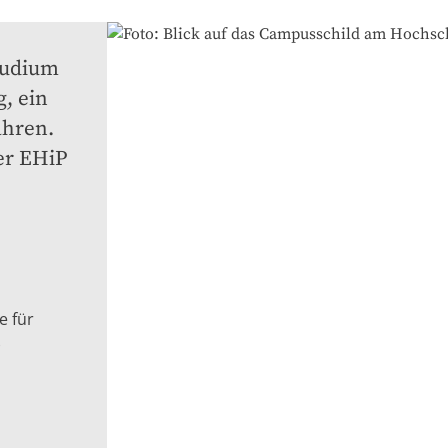
udium 
, ein 
hren. 
r EHiP 
e für
)