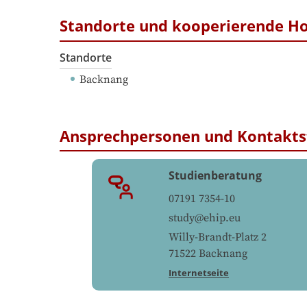
Standorte und kooperierende H
Standorte
Backnang
Ansprechpersonen und Kontakts
Studienberatung
07191 7354-10
study@ehip.eu
Willy-Brandt-Platz 2
71522
Backnang
Internetseite