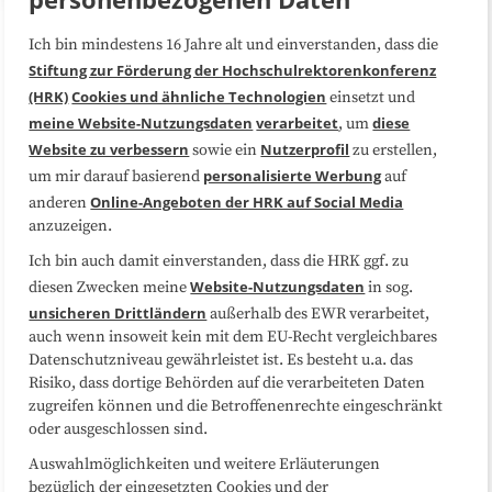
Ich bin mindestens 16 Jahre alt und einverstanden, dass die
Über uns
FAQ
Stiftung zur Förderung der Hochschulrektorenkonferenz
(HRK)
Cookies und ähnliche Technologien
einsetzt und
Medienarbeit
Kooperationen
meine Website-Nutzungsdaten
verarbeitet
diese
, um
Website zu verbessern
Nutzerprofil
sowie ein
zu erstellen,
Datenschutzerklärung
Impressum
personalisierte Werbung
um mir darauf basierend
auf
Online-Angeboten der HRK auf Social Media
anderen
anzuzeigen.
Sitemap
Cookie-Center
Ich bin auch damit einverstanden, dass die HRK ggf. zu
Website-Nutzungsdaten
diesen Zwecken meine
in sog.
Folgen Sie uns
unsicheren Drittländern
außerhalb des EWR verarbeitet,
auch wenn insoweit kein mit dem EU-Recht vergleichbares
Datenschutzniveau gewährleistet ist. Es besteht u.a. das
Risiko, dass dortige Behörden auf die verarbeiteten Daten
zugreifen können und die Betroffenenrechte eingeschränkt
oder ausgeschlossen sind.
Auswahlmöglichkeiten und weitere Erläuterungen
bezüglich der eingesetzten Cookies und der