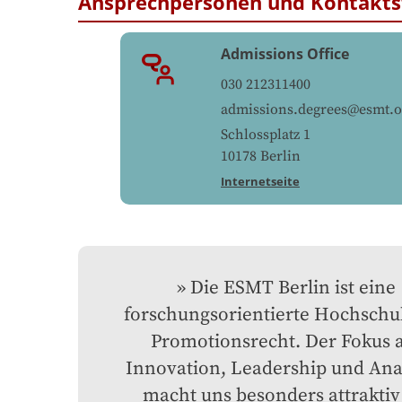
Ansprechpersonen und Kontakts
Admissions Office
030 212311400
admissions.degrees@esmt.o
Schlossplatz 1
10178
Berlin
Internetseite
Die ESMT Berlin ist eine 
forschungsorientierte Hochschul
Promotionsrecht. Der Fokus a
Innovation, Leadership und Anal
macht uns besonders attraktiv 