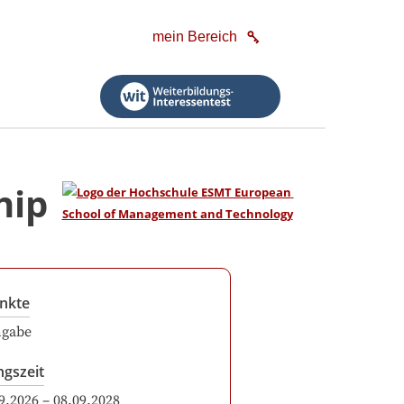
mein Bereich
hip
nkte
ngabe
ngszeit
9.2026
–
08.09.2028