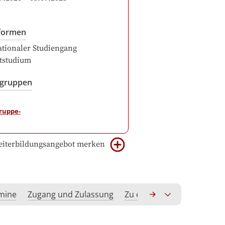
formen
ationaler Studiengang
itstudium
sgruppen
iterbildungsangebot merken
rmine
Zugang und Zulassung
Zu erwerbende Kompeten