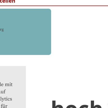
tellen
rg
e mit 
uf 
ytics 
für 