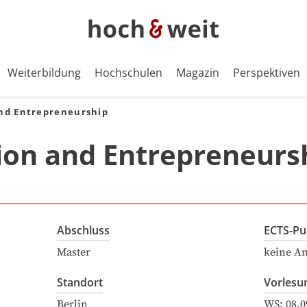
Weiterbildung
Hochschulen
Magazin
Perspektiven
and Entrepreneurship
ion and Entrepreneurs
Abschluss
ECTS-Pu
Master
keine A
Standort
Vorlesu
Berlin
WS:
08.0