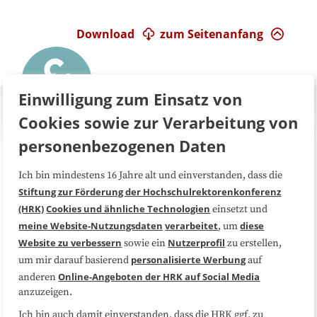
Download
zum Seitenanfang
Einwilligung zum Einsatz von
Cookies sowie zur Verarbeitung von
personenbezogenen Daten
Ich bin mindestens 16 Jahre alt und einverstanden, dass die
Über uns
FAQ
Stiftung zur Förderung der Hochschulrektorenkonferenz
(HRK)
Cookies und ähnliche Technologien
einsetzt und
Medienarbeit
Kooperationen
meine Website-Nutzungsdaten
verarbeitet
diese
, um
Website zu verbessern
Nutzerprofil
sowie ein
zu erstellen,
Datenschutzerklärung
Impressum
personalisierte Werbung
um mir darauf basierend
auf
Online-Angeboten der HRK auf Social Media
anderen
anzuzeigen.
Sitemap
Cookie-Center
Ich bin auch damit einverstanden, dass die HRK ggf. zu