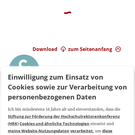
Download
zum Seitenanfang
Einwilligung zum Einsatz von
Cookies sowie zur Verarbeitung von
personenbezogenen Daten
Ich bin mindestens 16 Jahre alt und einverstanden, dass die
Über uns
FAQ
Stiftung zur Förderung der Hochschulrektorenkonferenz
(HRK)
Cookies und ähnliche Technologien
einsetzt und
Medienarbeit
Kooperationen
meine Website-Nutzungsdaten
verarbeitet
diese
, um