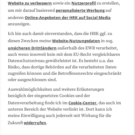
Website zu verbessern
Nutzerprofil
sowie ein
zu erstellen,
Datenschutzerklärung
Impressum
personalisierte Werbung
um mir darauf basierend
auf
Online-Angeboten der HRK auf Social Media
anderen
anzuzeigen.
Sitemap
Cookie-Center
Ich bin auch damit einverstanden, dass die HRK ggf. zu
Website-Nutzungsdaten
diesen Zwecken meine
in sog.
Folgen Sie uns
unsicheren Drittländern
außerhalb des EWR verarbeitet,
auch wenn insoweit kein mit dem EU-Recht vergleichbares
Datenschutzniveau gewährleistet ist. Es besteht u.a. das
Risiko, dass dortige Behörden auf die verarbeiteten Daten
zugreifen können und die Betroffenenrechte eingeschränkt
oder ausgeschlossen sind.
Auswahlmöglichkeiten und weitere Erläuterungen
bezüglich der eingesetzten Cookies und der
Cookie-Center
Datenverarbeitung finde ich im
, das auch im
unteren Bereich der Website verlinkt ist. Dort kann ich
meine Einwilligung auch jederzeit mit Wirkung für die
widerrufen
Zukunft
.