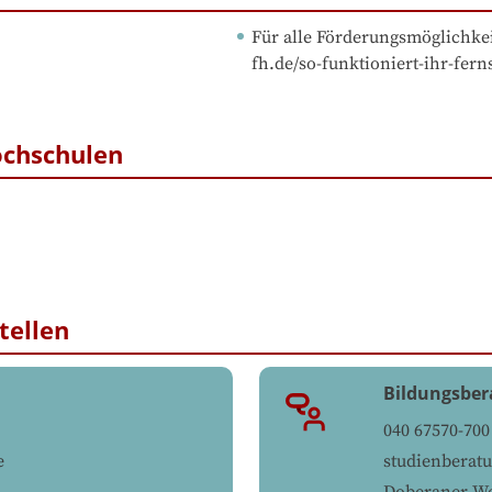
Für alle Förderungsmöglichkei
fh.de/so-funktioniert-ihr-fer
ochschulen
tellen
Bildungsber
040 67570-700
e
studienberat