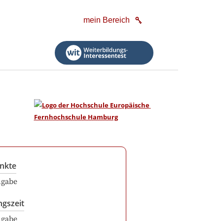
mein Bereich
nkte
ngabe
ngszeit
ngabe