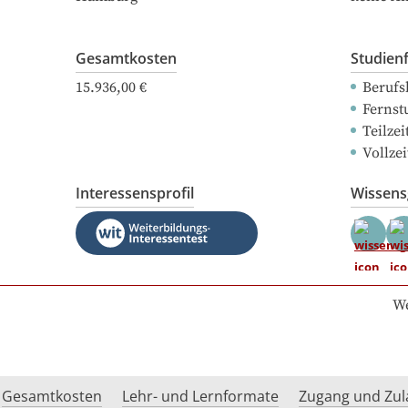
Gesamtkosten
Studien
15.936,00 €
Berufs
Fernst
Teilze
Vollze
Interessensprofil
Wissen
We
Gesamtkosten
Lehr- und Lernformate
Zugang und Zul