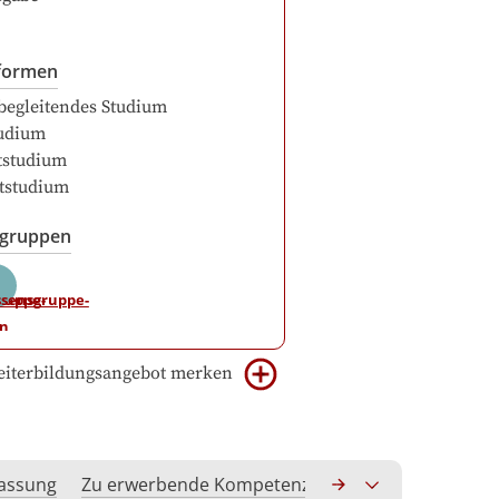
formen
begleitendes Studium
udium
itstudium
itstudium
sgruppen
iterbildungsangebot merken
assung
Zu erwerbende Kompetenzen
Anerkennung hoc