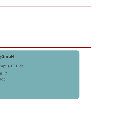
 gGmbH
ampus-LLL.de
g 12
adt