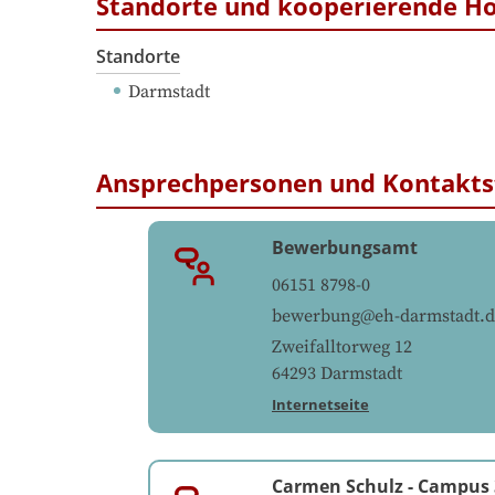
Standorte und kooperierende H
Standorte
Darmstadt
Ansprechpersonen und Kontakts
Bewerbungsamt
06151 8798-0
bewerbung@eh-darmstadt.d
Zweifalltorweg 12
64293
Darmstadt
Internetseite
Carmen Schulz
-
Campus 