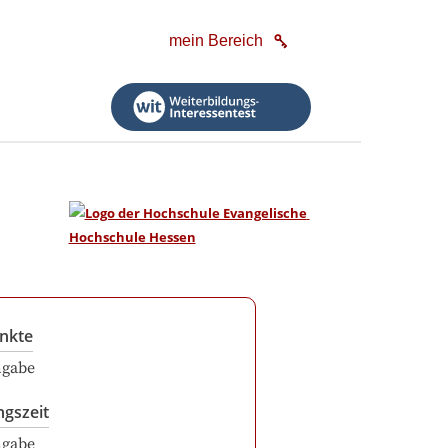
mein Bereich
nkte
ngabe
ngszeit
ngabe