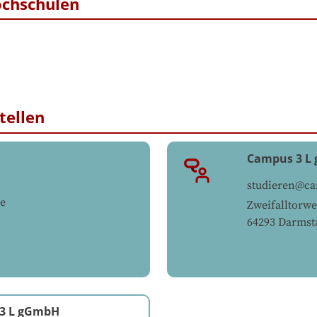
ochschulen
tellen
Campus 3 L
studieren@c
e
Zweifalltorwe
64293
Darmst
3 L gGmbH