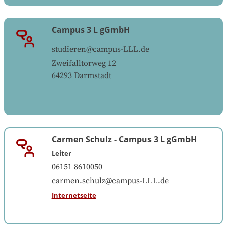
Campus 3 L gGmbH
studieren@campus-LLL.de
Zweifalltorweg 12
64293
Darmstadt
Carmen Schulz
-
Campus 3 L gGmbH
Leiter
06151 8610050
carmen.schulz@campus-LLL.de
Internetseite