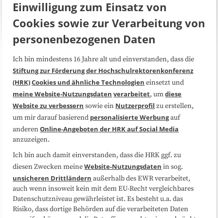
Einwilligung zum Einsatz von
Cookies sowie zur Verarbeitung von
personenbezogenen Daten
Ich bin mindestens 16 Jahre alt und einverstanden, dass die
Über uns
FAQ
Stiftung zur Förderung der Hochschulrektorenkonferenz
(HRK)
Cookies und ähnliche Technologien
einsetzt und
Medienarbeit
Kooperationen
meine Website-Nutzungsdaten
verarbeitet
diese
, um
Website zu verbessern
Nutzerprofil
sowie ein
zu erstellen,
Datenschutzerklärung
Impressum
personalisierte Werbung
um mir darauf basierend
auf
Online-Angeboten der HRK auf Social Media
anderen
anzuzeigen.
Sitemap
Cookie-Center
Ich bin auch damit einverstanden, dass die HRK ggf. zu
Website-Nutzungsdaten
diesen Zwecken meine
in sog.
Folgen Sie uns
unsicheren Drittländern
außerhalb des EWR verarbeitet,
auch wenn insoweit kein mit dem EU-Recht vergleichbares
Datenschutzniveau gewährleistet ist. Es besteht u.a. das
Risiko, dass dortige Behörden auf die verarbeiteten Daten