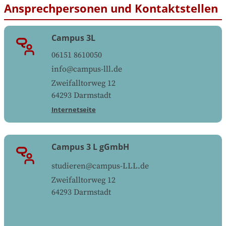
Ansprechpersonen und Kontaktstellen
Campus 3L
06151 8610050
info@campus-lll.de
Zweifalltorweg 12
64293
Darmstadt
Internetseite
Campus 3 L gGmbH
studieren@campus-LLL.de
Zweifalltorweg 12
64293
Darmstadt