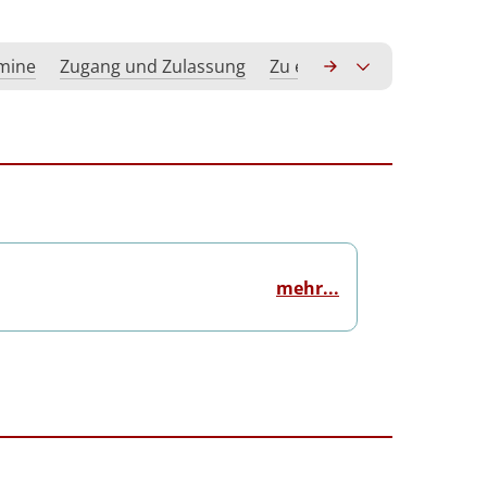
rmine
Zugang und Zulassung
Zu erwerbende Kompeten
mehr...