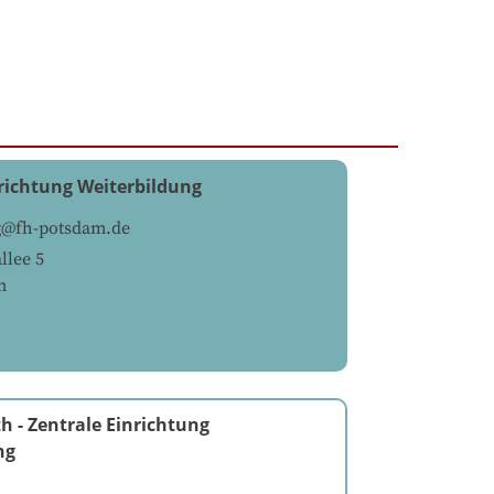
nrichtung Weiterbildung
g@fh-potsdam.de
llee 5
m
th
-
Zentrale Einrichtung
ng