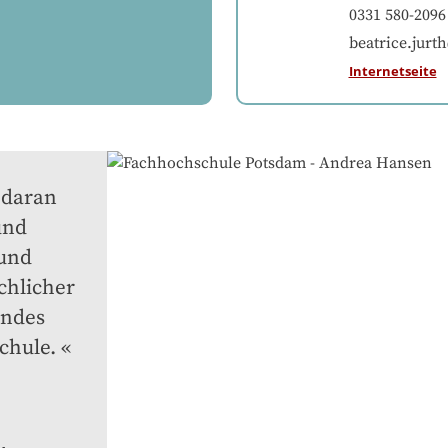
0331 580-2096
beatrice.jur
Internetseite
daran 
nd 
und 
chlicher 
ndes 
chule.