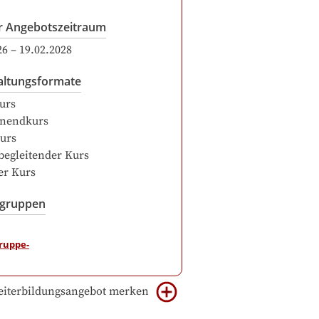
r Angebotszeitraum
26
–
19.02.2028
altungsformate
urs
nendkurs
urs
begleitender Kurs
er Kurs
sgruppen
iterbildungsangebot merken