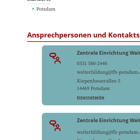
Potsdam
Ansprechpersonen und Kontakts
Zentrale Einrichtung Wei
0331 580-2440
weiterbildung@fh-potsdam.
Kiepenheuerallee 5
14469
Potsdam
Internetseite
Zentrale Einrichtung Wei
weiterbildung@fh-potsdam.