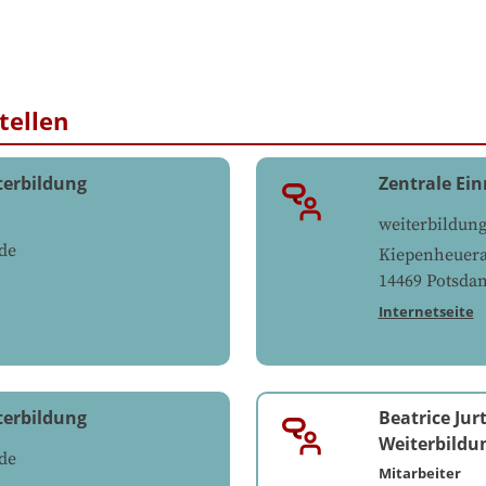
tellen
terbildung
Zentrale Ei
weiterbildun
de
Kiepenheuera
14469
Potsda
Internetseite
terbildung
Beatrice Jur
Weiterbildu
de
Mitarbeiter