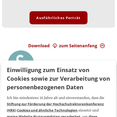
Ausführliches Porträt
Download
zum Seitenanfang
Einwilligung zum Einsatz von
Cookies sowie zur Verarbeitung von
personenbezogenen Daten
Ich bin mindestens 16 Jahre alt und einverstanden, dass die
Über uns
FAQ
Stiftung zur Förderung der Hochschulrektorenkonferenz
(HRK)
Cookies und ähnliche Technologien
einsetzt und
Medienarbeit
Kooperationen
meine Website-Nutzungsdaten
verarbeitet
diese
, um