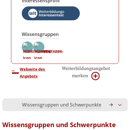
Interessensprofil
Wissensgruppen
Weiterbildungsangebot
Webseite des 
merken
Angebots
Wissensgruppen und Schwerpunkte
Gesamtko
Wissensgruppen und Schwerpunkte