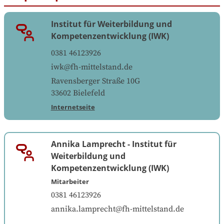
Institut für Weiterbildung und
Kompetenzentwicklung (IWK)
0381 46123926
iwk@fh-mittelstand.de
Ravensberger Straße 10G
33602
Bielefeld
Internetseite
Annika Lamprecht
-
Institut für
Weiterbildung und
Kompetenzentwicklung (IWK)
Mitarbeiter
0381 46123926
annika.lamprecht@fh-mittelstand.de