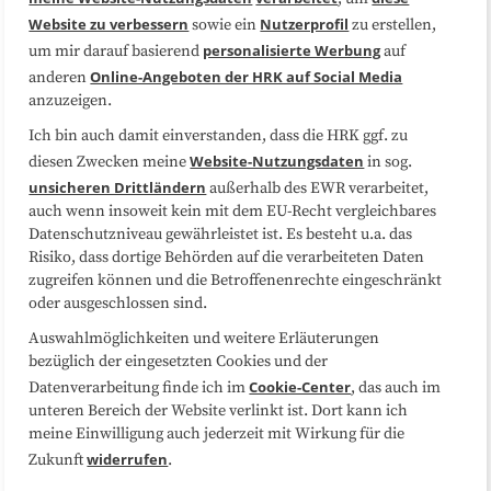
Website zu verbessern
Nutzerprofil
sowie ein
zu erstellen,
Datenschutzerklärung
Impressum
personalisierte Werbung
um mir darauf basierend
auf
Online-Angeboten der HRK auf Social Media
anderen
anzuzeigen.
Sitemap
Cookie-Center
Ich bin auch damit einverstanden, dass die HRK ggf. zu
Website-Nutzungsdaten
diesen Zwecken meine
in sog.
Folgen Sie uns
unsicheren Drittländern
außerhalb des EWR verarbeitet,
auch wenn insoweit kein mit dem EU-Recht vergleichbares
Datenschutzniveau gewährleistet ist. Es besteht u.a. das
Risiko, dass dortige Behörden auf die verarbeiteten Daten
zugreifen können und die Betroffenenrechte eingeschränkt
oder ausgeschlossen sind.
Auswahlmöglichkeiten und weitere Erläuterungen
bezüglich der eingesetzten Cookies und der
Cookie-Center
Datenverarbeitung finde ich im
, das auch im
unteren Bereich der Website verlinkt ist. Dort kann ich
meine Einwilligung auch jederzeit mit Wirkung für die
widerrufen
Zukunft
.