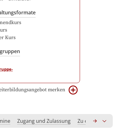
altungsformate
nendkurs
urs
er Kurs
sgruppen
iterbildungsangebot merken
rmine
Zugang und Zulassung
Zu erwerbende Kompeten