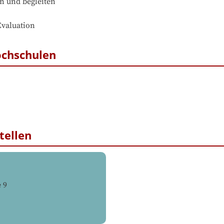
n und begleiten

Evaluation
ochschulen
tellen
 9