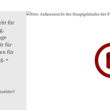
ht für 
, 
ge 
r für 
n für 
g.
sseldorf