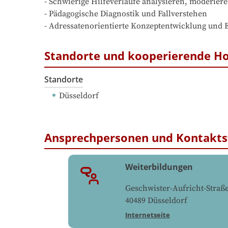
- Schwierige Hilfeverläufe analysieren, moderiere
- Pädagogische Diagnostik und Fallverstehen

- Adressatenorientierte Konzeptentwicklung und 
Standorte und kooperierende H
Standorte
Düsseldorf
Ansprechpersonen und Kontakts
Weiterbildungen
Geschwister-Aufricht-Straße
40489
Düsseldorf
Internetseite