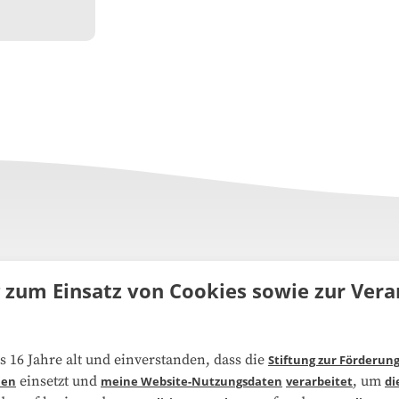
g zum Einsatz von Cookies sowie zur Ve
uns
FAQ
s 16 Jahre alt und einverstanden, dass die
Stiftung zur Förderun
einsetzt und
, um
ien
meine Website-Nutzungsdaten
verarbeitet
di
narbeit
Kooperationen