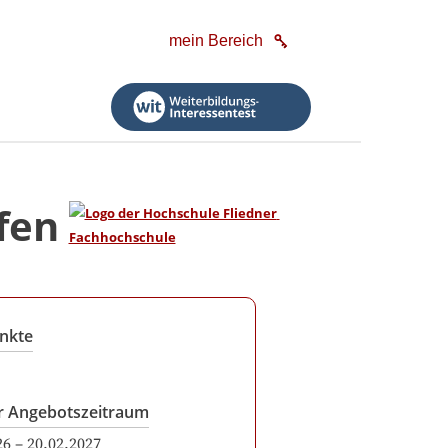
mein Bereich
fen
nkte
r Angebotszeitraum
26
–
20.02.2027