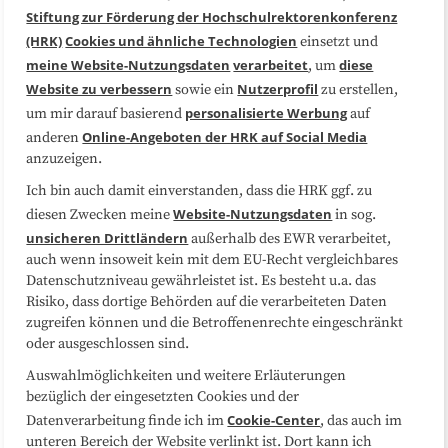
Über uns
FAQ
Stiftung zur Förderung der Hochschulrektorenkonferenz
(HRK)
Cookies und ähnliche Technologien
einsetzt und
Medienarbeit
Kooperationen
meine Website-Nutzungsdaten
verarbeitet
diese
, um
Website zu verbessern
Nutzerprofil
sowie ein
zu erstellen,
Datenschutzerklärung
Impressum
personalisierte Werbung
um mir darauf basierend
auf
Online-Angeboten der HRK auf Social Media
anderen
anzuzeigen.
Sitemap
Cookie-Center
Ich bin auch damit einverstanden, dass die HRK ggf. zu
Website-Nutzungsdaten
diesen Zwecken meine
in sog.
Folgen Sie uns
unsicheren Drittländern
außerhalb des EWR verarbeitet,
auch wenn insoweit kein mit dem EU-Recht vergleichbares
Datenschutzniveau gewährleistet ist. Es besteht u.a. das
Risiko, dass dortige Behörden auf die verarbeiteten Daten
zugreifen können und die Betroffenenrechte eingeschränkt
oder ausgeschlossen sind.
Auswahlmöglichkeiten und weitere Erläuterungen
bezüglich der eingesetzten Cookies und der
Cookie-Center
Datenverarbeitung finde ich im
, das auch im
unteren Bereich der Website verlinkt ist. Dort kann ich