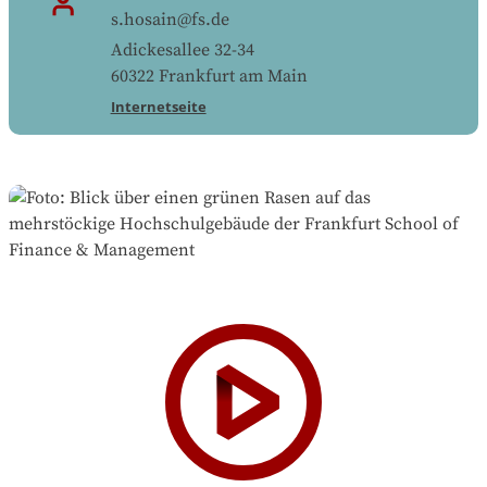
s.hosain@fs.de
Adickesallee 32-34
60322
Frankfurt am Main
Internetseite