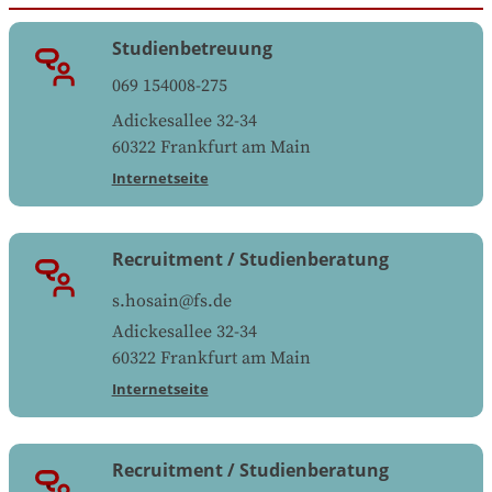
Studienbetreuung
069 154008-275
Adickesallee 32-34
60322
Frankfurt am Main
Internetseite
Recruitment / Studienberatung
s.hosain@fs.de
Adickesallee 32-34
60322
Frankfurt am Main
Internetseite
Recruitment / Studienberatung