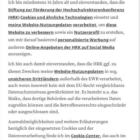
Ich bin mindestens 16 Jahre alt und einverstanden, dass die
Über uns
FAQ
Stiftung zur Förderung der Hochschulrektorenkonferenz
(HRK)
Cookies und ähnliche Technologien
einsetzt und
Medienarbeit
Kooperationen
meine Website-Nutzungsdaten
verarbeitet
diese
, um
Website zu verbessern
Nutzerprofil
sowie ein
zu erstellen,
Datenschutzerklärung
Impressum
personalisierte Werbung
um mir darauf basierend
auf
Online-Angeboten der HRK auf Social Media
anderen
anzuzeigen.
Sitemap
Cookie-Center
Ich bin auch damit einverstanden, dass die HRK ggf. zu
Website-Nutzungsdaten
diesen Zwecken meine
in sog.
Folgen Sie uns
unsicheren Drittländern
außerhalb des EWR verarbeitet,
auch wenn insoweit kein mit dem EU-Recht vergleichbares
Datenschutzniveau gewährleistet ist. Es besteht u.a. das
Risiko, dass dortige Behörden auf die verarbeiteten Daten
zugreifen können und die Betroffenenrechte eingeschränkt
oder ausgeschlossen sind.
Auswahlmöglichkeiten und weitere Erläuterungen
bezüglich der eingesetzten Cookies und der
Cookie-Center
Datenverarbeitung finde ich im
, das auch im