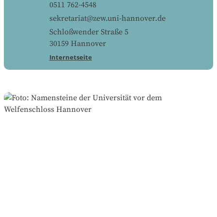
0511 762-4548
sekretariat@zew.uni-hannover.de
Schloßwender Straße 5
30159
Hannover
Internetseite