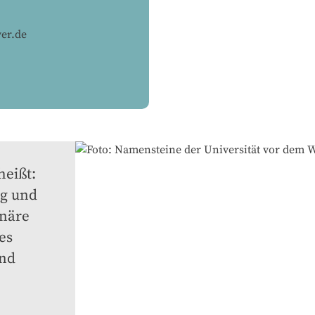
er.de
eißt: 
g und 
näre 
es 
nd 