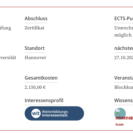
Abschluss
ECTS-Pu
üfung
Zertifikat
Umrechn
möglich
Standort
nächste
versität
Hannover
27.10.20
Gesamtkosten
Veranst
2.150,00 €
Blockku
Interessensprofil
Wissen