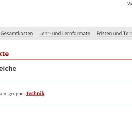
We
Gesamtkosten
Lehr- und Lernformate
Fristen und Te
kte
eiche
Technik
ssensgruppe: