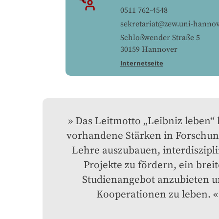
0511 762-4548
sekretariat@zew.uni-hannov
Schloßwender Straße 5
30159
Hannover
Internetseite
Das Leitmotto „Leibniz leben“ h
vorhandene Stärken in Forschun
Lehre auszubauen, interdiszipli
Projekte zu fördern, ein breit
Studienangebot anzubieten u
Kooperationen zu leben.