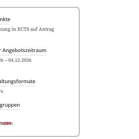
nkte
ung in ECTS auf Antrag
r Angebotszeitraum
26
–
04.12.2026
altungsformate
rs
sgruppen