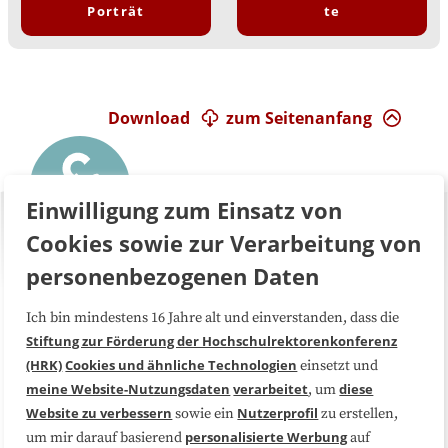
Porträt
te
Download
zum Seitenanfang
Einwilligung zum Einsatz von
Cookies sowie zur Verarbeitung von
personenbezogenen Daten
Ich bin mindestens 16 Jahre alt und einverstanden, dass die
Über uns
FAQ
Stiftung zur Förderung der Hochschulrektorenkonferenz
(HRK)
Cookies und ähnliche Technologien
einsetzt und
Medienarbeit
Kooperationen
meine Website-Nutzungsdaten
verarbeitet
diese
, um
Website zu verbessern
Nutzerprofil
sowie ein
zu erstellen,
Datenschutzerklärung
Impressum
personalisierte Werbung
um mir darauf basierend
auf