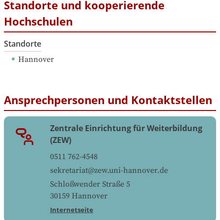
Standorte und kooperierende
Hochschulen
Standorte
Hannover
Ansprechpersonen und Kontaktstellen
Zentrale Einrichtung für Weiterbildung
(ZEW)
0511 762-4548
sekretariat@zew.uni-hannover.de
Schloßwender Straße 5
30159
Hannover
Internetseite