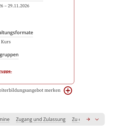
26
–
29.11.2026
altungsformate
r Kurs
sgruppen
iterbildungsangebot merken
rmine
Zugang und Zulassung
Zu erwerbende Kompeten