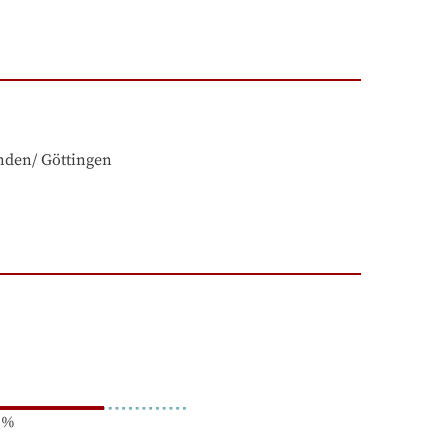
nden/ Göttingen
%