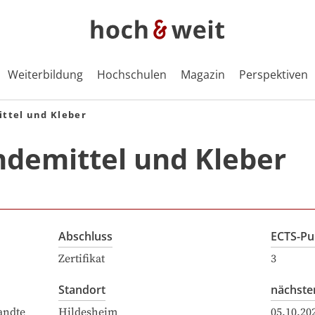
Weiterbildung
Hochschulen
Magazin
Perspektiven
ttel und Kleber
ndemittel und Kleber
Abschluss
ECTS-Pu
Zertifikat
3
Standort
nächste
andte
Hildesheim
05.10.20