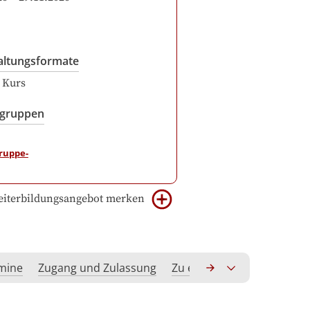
altungsformate
r Kurs
sgruppen
iterbildungsangebot merken
rmine
Zugang und Zulassung
Zu erwerbende Kompeten