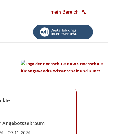
mein Bereich
nkte
r Angebotszeitraum
26
–
29.11.2026