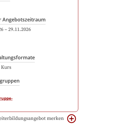
r Angebotszeitraum
26
–
29.11.2026
altungsformate
r Kurs
sgruppen
iterbildungsangebot merken