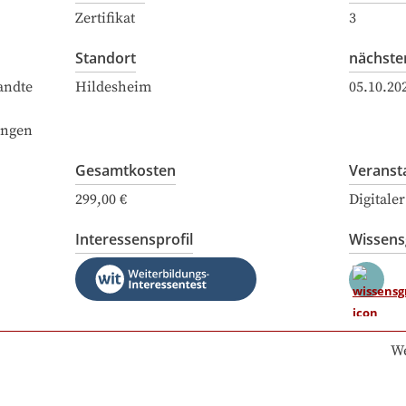
Zertifikat
3
Standort
nächste
andte
Hildesheim
05.10.20
ingen
Gesamtkosten
Veranst
299,00 €
Digitale
Interessensprofil
Wissen
We