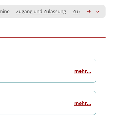
rmine
Zugang und Zulassung
Zu erwerbende Kompeten
mehr...
mehr...