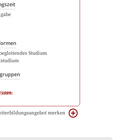
ngszeit
ngabe
formen
begleitendes Studium
itstudium
sgruppen
iterbildungsangebot merken