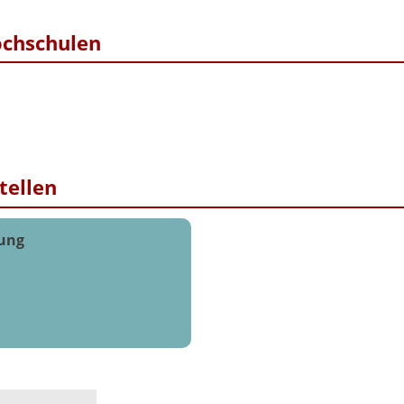
ochschulen
tellen
tung