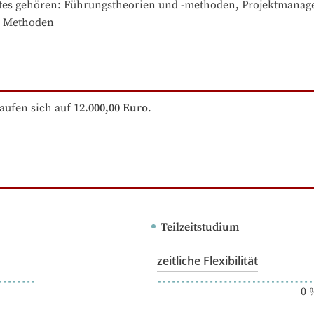
tes gehören
: 
Führungstheorien und -methoden, Projektmanagem
e Methoden
aufen sich auf
12.000,00 Euro
.
Teilzeitstudium
zeitliche Flexibilität
0