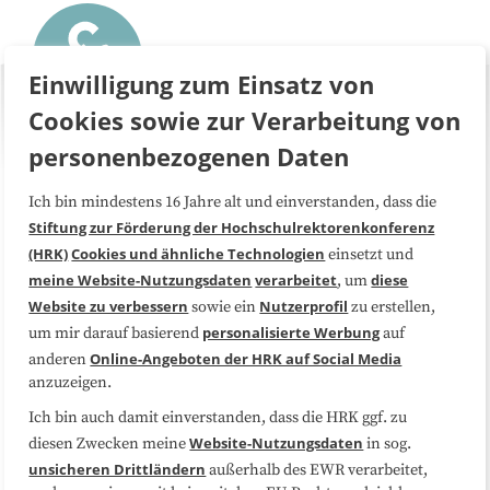
Einwilligung zum Einsatz von
Cookies sowie zur Verarbeitung von
personenbezogenen Daten
Ich bin mindestens 16 Jahre alt und einverstanden, dass die
Über uns
FAQ
Stiftung zur Förderung der Hochschulrektorenkonferenz
(HRK)
Cookies und ähnliche Technologien
einsetzt und
Medienarbeit
Kooperationen
meine Website-Nutzungsdaten
verarbeitet
diese
, um
Website zu verbessern
Nutzerprofil
sowie ein
zu erstellen,
Datenschutzerklärung
Impressum
personalisierte Werbung
um mir darauf basierend
auf
Online-Angeboten der HRK auf Social Media
anderen
anzuzeigen.
Sitemap
Cookie-Center
Ich bin auch damit einverstanden, dass die HRK ggf. zu
Website-Nutzungsdaten
diesen Zwecken meine
in sog.
Folgen Sie uns
unsicheren Drittländern
außerhalb des EWR verarbeitet,