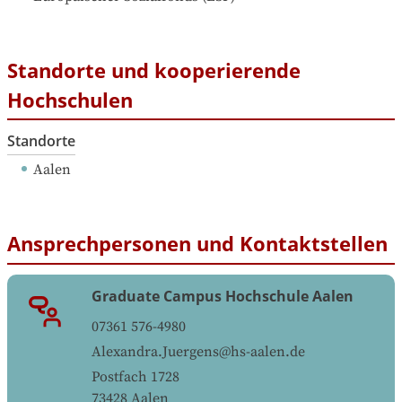
Standorte und kooperierende
Hochschulen
Standorte
Aalen
Ansprechpersonen und Kontaktstellen
Graduate Campus Hochschule Aalen
07361 576-4980
Alexandra.Juergens@hs-aalen.de
Postfach 1728
73428
Aalen