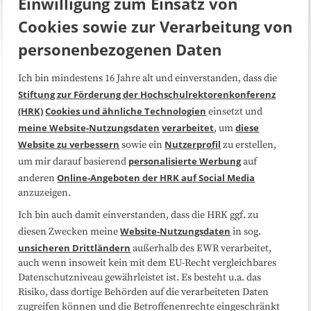
Einwilligung zum Einsatz von
Cookies sowie zur Verarbeitung von
personenbezogenen Daten
Ich bin mindestens 16 Jahre alt und einverstanden, dass die
Über uns
FAQ
Stiftung zur Förderung der Hochschulrektorenkonferenz
(HRK)
Cookies und ähnliche Technologien
einsetzt und
Medienarbeit
Kooperationen
meine Website-Nutzungsdaten
verarbeitet
diese
, um
Website zu verbessern
Nutzerprofil
sowie ein
zu erstellen,
Datenschutzerklärung
Impressum
personalisierte Werbung
um mir darauf basierend
auf
Online-Angeboten der HRK auf Social Media
anderen
anzuzeigen.
Sitemap
Cookie-Center
Ich bin auch damit einverstanden, dass die HRK ggf. zu
Website-Nutzungsdaten
diesen Zwecken meine
in sog.
Folgen Sie uns
unsicheren Drittländern
außerhalb des EWR verarbeitet,
auch wenn insoweit kein mit dem EU-Recht vergleichbares
Datenschutzniveau gewährleistet ist. Es besteht u.a. das
Risiko, dass dortige Behörden auf die verarbeiteten Daten
zugreifen können und die Betroffenenrechte eingeschränkt