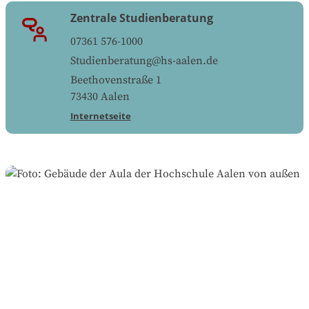
Zentrale Studienberatung
07361 576-1000
Studienberatung@hs-aalen.de
Beethovenstraße 1
73430
Aalen
Internetseite