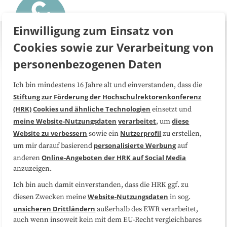
Einwilligung zum Einsatz von
Cookies sowie zur Verarbeitung von
personenbezogenen Daten
Ich bin mindestens 16 Jahre alt und einverstanden, dass die
Über uns
FAQ
Stiftung zur Förderung der Hochschulrektorenkonferenz
(HRK)
Cookies und ähnliche Technologien
einsetzt und
Medienarbeit
Kooperationen
meine Website-Nutzungsdaten
verarbeitet
diese
, um
Website zu verbessern
Nutzerprofil
sowie ein
zu erstellen,
Datenschutzerklärung
Impressum
personalisierte Werbung
um mir darauf basierend
auf
Online-Angeboten der HRK auf Social Media
anderen
anzuzeigen.
Sitemap
Cookie-Center
Ich bin auch damit einverstanden, dass die HRK ggf. zu
Website-Nutzungsdaten
diesen Zwecken meine
in sog.
Folgen Sie uns
unsicheren Drittländern
außerhalb des EWR verarbeitet,
auch wenn insoweit kein mit dem EU-Recht vergleichbares