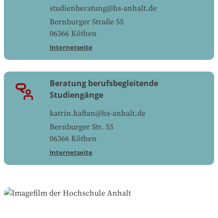
studienberatung@hs-anhalt.de
Bernburger Straße 55
06366
Köthen
Internetseite
Beratung berufsbegleitende
Studiengänge
katrin.kaftan@hs-anhalt.de
Bernburger Str. 55
06366
Köthen
Internetseite