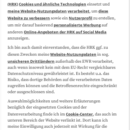
(HRK)
Cookies und ähnliche Technologien
einsetzt und
Medienarbeit
Kooperationen
meine Website-Nutzungsdaten
verarbeitet
diese
, um
Website zu verbessern
Nutzerprofil
sowie ein
zu erstellen,
Datenschutzerklärung
Impressum
personalisierte Werbung
um mir darauf basierend
auf
Online-Angeboten der HRK auf Social Media
anderen
anzuzeigen.
Sitemap
Cookie-Center
Ich bin auch damit einverstanden, dass die HRK ggf. zu
Website-Nutzungsdaten
diesen Zwecken meine
in sog.
Folgen Sie uns
unsicheren Drittländern
außerhalb des EWR verarbeitet,
auch wenn insoweit kein mit dem EU-Recht vergleichbares
Datenschutzniveau gewährleistet ist. Es besteht u.a. das
Risiko, dass dortige Behörden auf die verarbeiteten Daten
zugreifen können und die Betroffenenrechte eingeschränkt
oder ausgeschlossen sind.
Auswahlmöglichkeiten und weitere Erläuterungen
bezüglich der eingesetzten Cookies und der
Cookie-Center
Datenverarbeitung finde ich im
, das auch im
unteren Bereich der Website verlinkt ist. Dort kann ich
meine Einwilligung auch jederzeit mit Wirkung für die