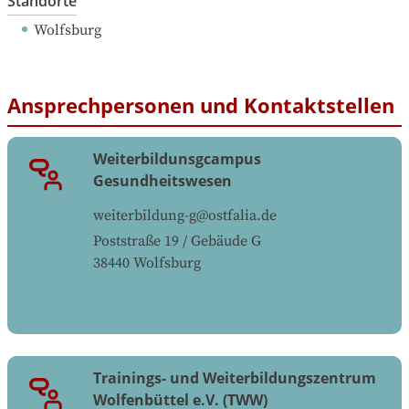
Standorte
Wolfsburg
Ansprechpersonen und Kontaktstellen
Weiterbildunsgcampus
Gesundheitswesen
weiterbildung-g@ostfalia.de
Poststraße 19 / Gebäude G
38440
Wolfsburg
Trainings- und Weiterbildungszentrum
Wolfenbüttel e.V. (TWW)