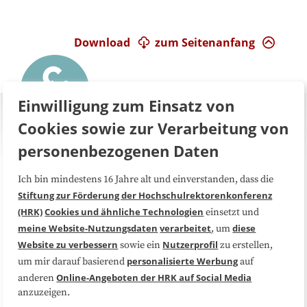
Download
zum Seitenanfang
Einwilligung zum Einsatz von
Cookies sowie zur Verarbeitung von
personenbezogenen Daten
Ich bin mindestens 16 Jahre alt und einverstanden, dass die
Über uns
FAQ
Stiftung zur Förderung der Hochschulrektorenkonferenz
(HRK)
Cookies und ähnliche Technologien
einsetzt und
Medienarbeit
Kooperationen
meine Website-Nutzungsdaten
verarbeitet
diese
, um
Website zu verbessern
Nutzerprofil
sowie ein
zu erstellen,
Datenschutzerklärung
Impressum
personalisierte Werbung
um mir darauf basierend
auf
Online-Angeboten der HRK auf Social Media
anderen
anzuzeigen.
Sitemap
Cookie-Center