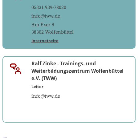
05331 939-78020
info@tww.de
Am Exer 9
38302
Wolfenbüttel
Internetseite
Ralf Zinke
-
Trainings- und
Weiterbildungszentrum Wolfenbüttel
e.V. (TWW)
Leiter
info@tww.de