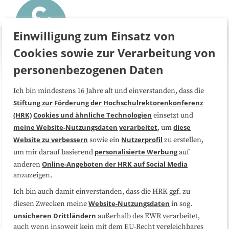
Einwilligung zum Einsatz von
Cookies sowie zur Verarbeitung von
personenbezogenen Daten
Ich bin mindestens 16 Jahre alt und einverstanden, dass die
Über uns
FAQ
Stiftung zur Förderung der Hochschulrektorenkonferenz
(HRK)
Cookies und ähnliche Technologien
einsetzt und
Medienarbeit
Kooperationen
meine Website-Nutzungsdaten
verarbeitet
diese
, um
Website zu verbessern
Nutzerprofil
sowie ein
zu erstellen,
Datenschutzerklärung
Impressum
personalisierte Werbung
um mir darauf basierend
auf
Online-Angeboten der HRK auf Social Media
anderen
anzuzeigen.
Sitemap
Cookie-Center
Ich bin auch damit einverstanden, dass die HRK ggf. zu
Website-Nutzungsdaten
diesen Zwecken meine
in sog.
Folgen Sie uns
unsicheren Drittländern
außerhalb des EWR verarbeitet,
auch wenn insoweit kein mit dem EU-Recht vergleichbares