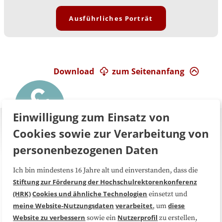
Ausführliches Porträt
Download
zum Seitenanfang
Einwilligung zum Einsatz von
Cookies sowie zur Verarbeitung von
personenbezogenen Daten
Ich bin mindestens 16 Jahre alt und einverstanden, dass die
Über uns
FAQ
Stiftung zur Förderung der Hochschulrektorenkonferenz
(HRK)
Cookies und ähnliche Technologien
einsetzt und
Medienarbeit
Kooperationen
meine Website-Nutzungsdaten
verarbeitet
diese
, um
Website zu verbessern
Nutzerprofil
sowie ein
zu erstellen,