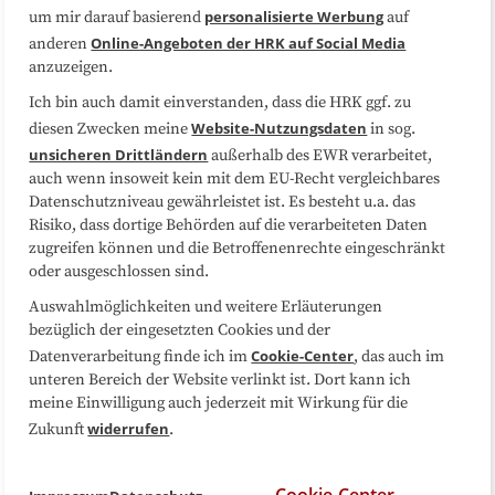
Datenschutzerklärung
Impressum
personalisierte Werbung
um mir darauf basierend
auf
Online-Angeboten der HRK auf Social Media
anderen
anzuzeigen.
Sitemap
Cookie-Center
Ich bin auch damit einverstanden, dass die HRK ggf. zu
Website-Nutzungsdaten
diesen Zwecken meine
in sog.
Folgen Sie uns
unsicheren Drittländern
außerhalb des EWR verarbeitet,
auch wenn insoweit kein mit dem EU-Recht vergleichbares
Datenschutzniveau gewährleistet ist. Es besteht u.a. das
Risiko, dass dortige Behörden auf die verarbeiteten Daten
zugreifen können und die Betroffenenrechte eingeschränkt
oder ausgeschlossen sind.
Auswahlmöglichkeiten und weitere Erläuterungen
bezüglich der eingesetzten Cookies und der
Cookie-Center
Datenverarbeitung finde ich im
, das auch im
unteren Bereich der Website verlinkt ist. Dort kann ich
meine Einwilligung auch jederzeit mit Wirkung für die
widerrufen
Zukunft
.