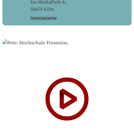
Im MediaPark 4c
50670
Köln
Internetseite