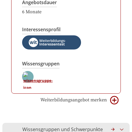
Angebotsdauer
6
Monate
Interessensprofil
Wissensgruppen
Weiterbildungsangebot merken
Wissensgruppen und Schwerpunkte
Gesamtko