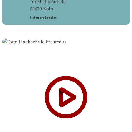
Im MediaPark 4c
50670
Köln
Internetseite