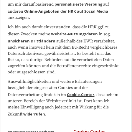
Datenschutzerklärung
Impressum
personalisierte Werbung
um mir darauf basierend
auf
Online-Angeboten der HRK auf Social Media
anderen
anzuzeigen.
Sitemap
Cookie-Center
Ich bin auch damit einverstanden, dass die HRK ggf. zu
Website-Nutzungsdaten
diesen Zwecken meine
in sog.
Folgen Sie uns
unsicheren Drittländern
außerhalb des EWR verarbeitet,
auch wenn insoweit kein mit dem EU-Recht vergleichbares
Datenschutzniveau gewährleistet ist. Es besteht u.a. das
Risiko, dass dortige Behörden auf die verarbeiteten Daten
zugreifen können und die Betroffenenrechte eingeschränkt
oder ausgeschlossen sind.
Auswahlmöglichkeiten und weitere Erläuterungen
bezüglich der eingesetzten Cookies und der
Cookie-Center
Datenverarbeitung finde ich im
, das auch im
unteren Bereich der Website verlinkt ist. Dort kann ich
meine Einwilligung auch jederzeit mit Wirkung für die
widerrufen
Zukunft
.
Cookie-Center
Impressum
Datenschutz