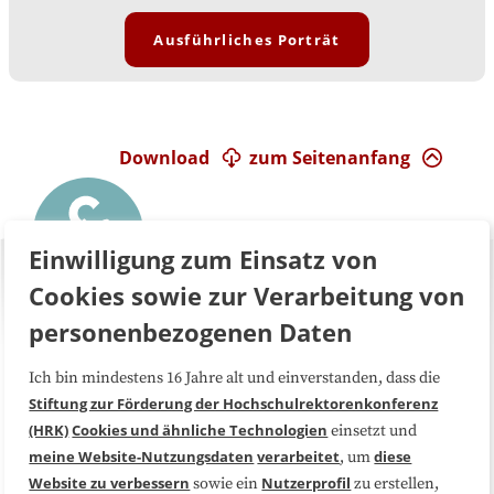
Ausführliches Porträt
Download
zum Seitenanfang
Einwilligung zum Einsatz von
Cookies sowie zur Verarbeitung von
personenbezogenen Daten
Ich bin mindestens 16 Jahre alt und einverstanden, dass die
Über uns
FAQ
Stiftung zur Förderung der Hochschulrektorenkonferenz
(HRK)
Cookies und ähnliche Technologien
einsetzt und
Medienarbeit
Kooperationen
meine Website-Nutzungsdaten
verarbeitet
diese
, um
Website zu verbessern
Nutzerprofil
sowie ein
zu erstellen,