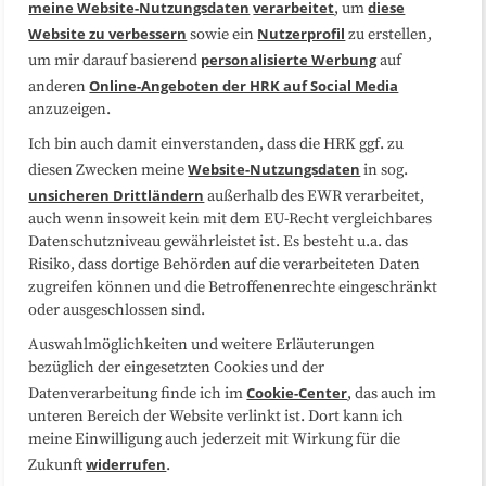
meine Website-Nutzungsdaten
verarbeitet
diese
, um
Website zu verbessern
Nutzerprofil
sowie ein
zu erstellen,
Datenschutzerklärung
Impressum
personalisierte Werbung
um mir darauf basierend
auf
Online-Angeboten der HRK auf Social Media
anderen
anzuzeigen.
Sitemap
Cookie-Center
Ich bin auch damit einverstanden, dass die HRK ggf. zu
Website-Nutzungsdaten
diesen Zwecken meine
in sog.
Folgen Sie uns
unsicheren Drittländern
außerhalb des EWR verarbeitet,
auch wenn insoweit kein mit dem EU-Recht vergleichbares
Datenschutzniveau gewährleistet ist. Es besteht u.a. das
Risiko, dass dortige Behörden auf die verarbeiteten Daten
zugreifen können und die Betroffenenrechte eingeschränkt
oder ausgeschlossen sind.
Auswahlmöglichkeiten und weitere Erläuterungen
bezüglich der eingesetzten Cookies und der
Cookie-Center
Datenverarbeitung finde ich im
, das auch im
unteren Bereich der Website verlinkt ist. Dort kann ich
meine Einwilligung auch jederzeit mit Wirkung für die
widerrufen
Zukunft
.