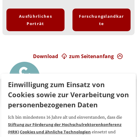
Ausführliches
Forschungslandkar
Porträt
te
Download
zum Seitenanfang
Einwilligung zum Einsatz von
Cookies sowie zur Verarbeitung von
personenbezogenen Daten
Ich bin mindestens 16 Jahre alt und einverstanden, dass die
Über uns
FAQ
Stiftung zur Förderung der Hochschulrektorenkonferenz
(HRK)
Cookies und ähnliche Technologien
einsetzt und
Medienarbeit
Kooperationen