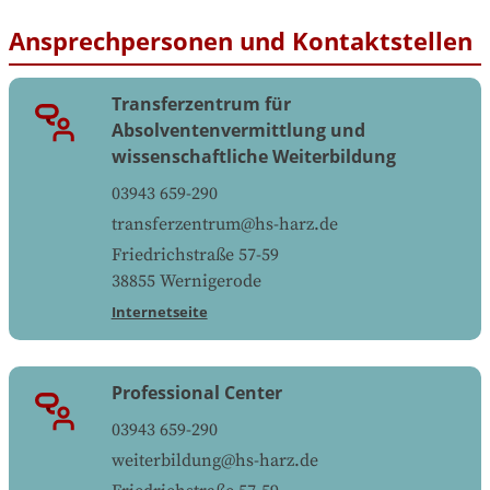
Ansprechpersonen und Kontaktstellen
Transferzentrum für
Absolventenvermittlung und
wissenschaftliche Weiterbildung
03943 659-290
transferzentrum@hs-harz.de
Friedrichstraße 57-59
38855
Wernigerode
Internetseite
Professional Center
03943 659-290
weiterbildung@hs-harz.de