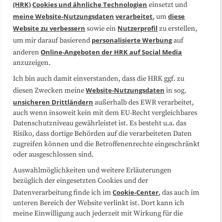
(HRK)
Cookies und ähnliche Technologien
einsetzt und
Medienarbeit
Kooperationen
meine Website-Nutzungsdaten
verarbeitet
diese
, um
Website zu verbessern
Nutzerprofil
sowie ein
zu erstellen,
Datenschutzerklärung
Impressum
personalisierte Werbung
um mir darauf basierend
auf
Online-Angeboten der HRK auf Social Media
anderen
anzuzeigen.
Sitemap
Cookie-Center
Ich bin auch damit einverstanden, dass die HRK ggf. zu
Website-Nutzungsdaten
diesen Zwecken meine
in sog.
Folgen Sie uns
unsicheren Drittländern
außerhalb des EWR verarbeitet,
auch wenn insoweit kein mit dem EU-Recht vergleichbares
Datenschutzniveau gewährleistet ist. Es besteht u.a. das
Risiko, dass dortige Behörden auf die verarbeiteten Daten
zugreifen können und die Betroffenenrechte eingeschränkt
oder ausgeschlossen sind.
Auswahlmöglichkeiten und weitere Erläuterungen
bezüglich der eingesetzten Cookies und der
Cookie-Center
Datenverarbeitung finde ich im
, das auch im
unteren Bereich der Website verlinkt ist. Dort kann ich
meine Einwilligung auch jederzeit mit Wirkung für die