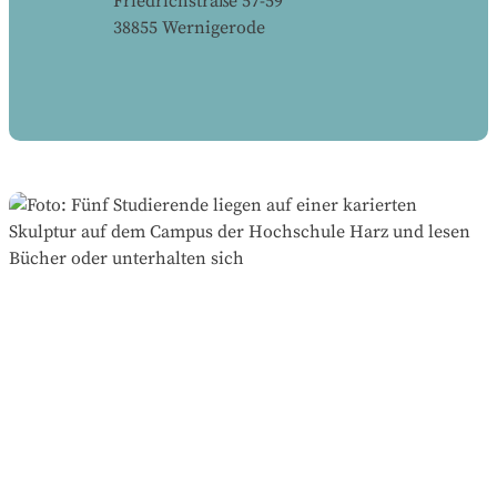
Friedrichstraße 57-59
38855
Wernigerode