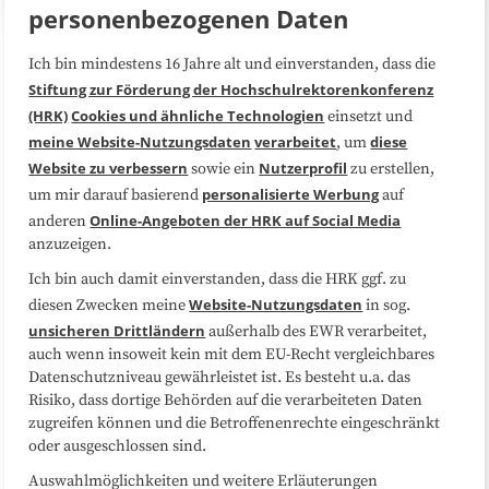
personenbezogenen Daten
Ich bin mindestens 16 Jahre alt und einverstanden, dass die
Über uns
FAQ
Stiftung zur Förderung der Hochschulrektorenkonferenz
(HRK)
Cookies und ähnliche Technologien
einsetzt und
Medienarbeit
Kooperationen
meine Website-Nutzungsdaten
verarbeitet
diese
, um
Website zu verbessern
Nutzerprofil
sowie ein
zu erstellen,
Datenschutzerklärung
Impressum
personalisierte Werbung
um mir darauf basierend
auf
Online-Angeboten der HRK auf Social Media
anderen
anzuzeigen.
Sitemap
Cookie-Center
Ich bin auch damit einverstanden, dass die HRK ggf. zu
Website-Nutzungsdaten
diesen Zwecken meine
in sog.
Folgen Sie uns
unsicheren Drittländern
außerhalb des EWR verarbeitet,
auch wenn insoweit kein mit dem EU-Recht vergleichbares
Datenschutzniveau gewährleistet ist. Es besteht u.a. das
Risiko, dass dortige Behörden auf die verarbeiteten Daten
zugreifen können und die Betroffenenrechte eingeschränkt
oder ausgeschlossen sind.
Auswahlmöglichkeiten und weitere Erläuterungen