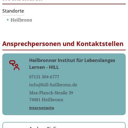
Standorte
Heilbronn
Ansprechpersonen und Kontaktstellen
Heilbronner Institut für Lebenslanges
Lernen - HILL
07131 504-6777
info@hill-heilbronn.de
Max-Planck-Straße 39
74081
Heilbronn
Internetseite