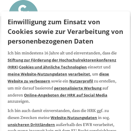
Einwilligung zum Einsatz von
Cookies sowie zur Verarbeitung von
personenbezogenen Daten
Ich bin mindestens 16 Jahre alt und einverstanden, dass die
Über uns
FAQ
Stiftung zur Förderung der Hochschulrektorenkonferenz
(HRK)
Cookies und ähnliche Technologien
einsetzt und
Medienarbeit
Kooperationen
meine Website-Nutzungsdaten
verarbeitet
diese
, um
Website zu verbessern
Nutzerprofil
sowie ein
zu erstellen,
Datenschutzerklärung
Impressum
personalisierte Werbung
um mir darauf basierend
auf
Online-Angeboten der HRK auf Social Media
anderen
anzuzeigen.
Sitemap
Cookie-Center
Ich bin auch damit einverstanden, dass die HRK ggf. zu
Website-Nutzungsdaten
diesen Zwecken meine
in sog.
Folgen Sie uns
unsicheren Drittländern
außerhalb des EWR verarbeitet,
auch wenn insoweit kein mit dem EU-Recht vergleichbares