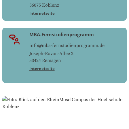
56075
Koblenz
Internetseite
MBA-Fernstudienprogramm
info@mba-fernstudienprogramm.de
Joseph-Rovan-Allee 2
53424
Remagen
Internetseite