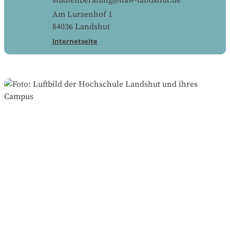
studienberatung@haw-landshut.de
Am Lurzenhof 1
84036
Landshut
Internetseite