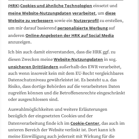
(HRK)
Cookies und ähnliche Technologien
einsetzt und
Medienarbeit
Kooperationen
meine Website-Nutzungsdaten
verarbeitet
diese
, um
Website zu verbessern
Nutzerprofil
sowie ein
zu erstellen,
Datenschutzerklärung
Impressum
personalisierte Werbung
um mir darauf basierend
auf
Online-Angeboten der HRK auf Social Media
anderen
anzuzeigen.
Sitemap
Cookie-Center
Ich bin auch damit einverstanden, dass die HRK ggf. zu
Website-Nutzungsdaten
diesen Zwecken meine
in sog.
Folgen Sie uns
unsicheren Drittländern
außerhalb des EWR verarbeitet,
auch wenn insoweit kein mit dem EU-Recht vergleichbares
Datenschutzniveau gewährleistet ist. Es besteht u.a. das
Risiko, dass dortige Behörden auf die verarbeiteten Daten
zugreifen können und die Betroffenenrechte eingeschränkt
oder ausgeschlossen sind.
Auswahlmöglichkeiten und weitere Erläuterungen
bezüglich der eingesetzten Cookies und der
Cookie-Center
Datenverarbeitung finde ich im
, das auch im
unteren Bereich der Website verlinkt ist. Dort kann ich
meine Einwilligung auch jederzeit mit Wirkung für die